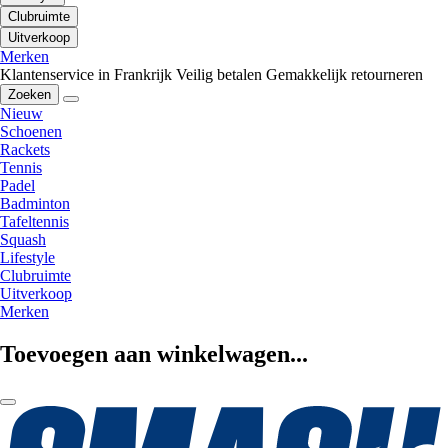
Clubruimte
Uitverkoop
Merken
Klantenservice in Frankrijk
Veilig betalen
Gemakkelijk retourneren
Zoeken
Nieuw
Schoenen
Rackets
Tennis
Padel
Badminton
Tafeltennis
Squash
Lifestyle
Clubruimte
Uitverkoop
Merken
Toevoegen aan winkelwagen...