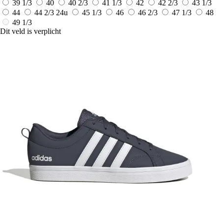
39 1/3
40
40 2/3
41 1/3
42
42 2/3
43 1/3
44
44 2/3
24u
45 1/3
46
46 2/3
47 1/3
48
49 1/3
Dit veld is verplicht