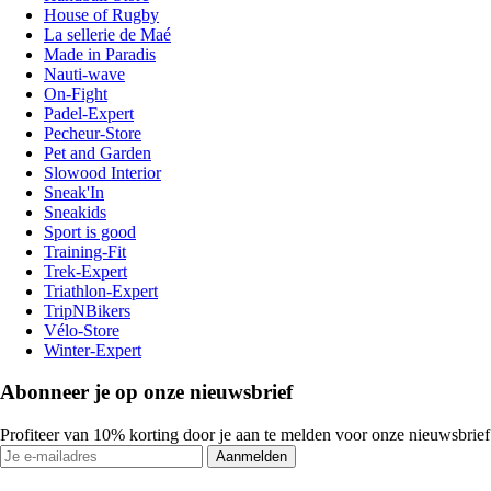
House of Rugby
La sellerie de Maé
Made in Paradis
Nauti-wave
On-Fight
Padel-Expert
Pecheur-Store
Pet and Garden
Slowood Interior
Sneak'In
Sneakids
Sport is good
Training-Fit
Trek-Expert
Triathlon-Expert
TripNBikers
Vélo-Store
Winter-Expert
Abonneer je op onze nieuwsbrief
Profiteer van 10% korting door je aan te melden voor onze nieuwsbrief
Aanmelden