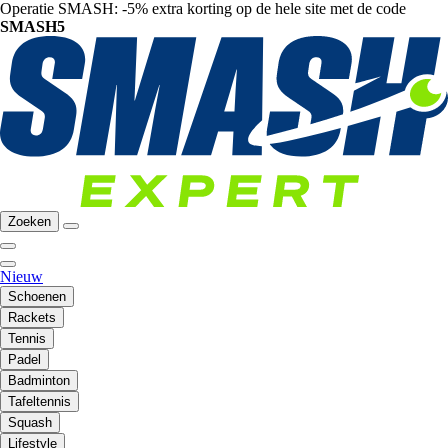
Operatie SMASH: -5% extra korting op de hele site met de code
SMASH5
Zoeken
Nieuw
Schoenen
Rackets
Tennis
Padel
Badminton
Tafeltennis
Squash
Lifestyle