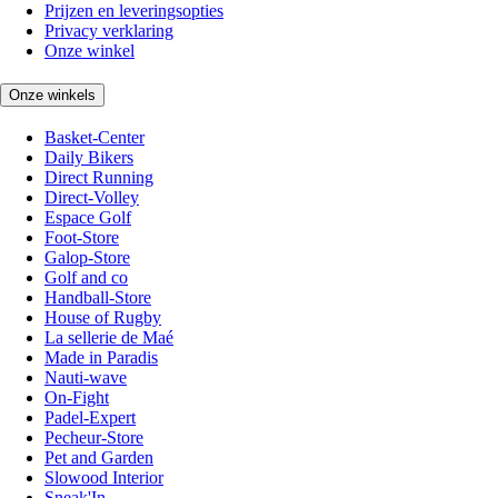
Prijzen en leveringsopties
Privacy verklaring
Onze winkel
Onze winkels
Basket-Center
Daily Bikers
Direct Running
Direct-Volley
Espace Golf
Foot-Store
Galop-Store
Golf and co
Handball-Store
House of Rugby
La sellerie de Maé
Made in Paradis
Nauti-wave
On-Fight
Padel-Expert
Pecheur-Store
Pet and Garden
Slowood Interior
Sneak'In