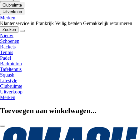
Clubruimte
Uitverkoop
Merken
Klantenservice in Frankrijk
Veilig betalen
Gemakkelijk retourneren
Zoeken
Nieuw
Schoenen
Rackets
Tennis
Padel
Badminton
Tafeltennis
Squash
Lifestyle
Clubruimte
Uitverkoop
Merken
Toevoegen aan winkelwagen...