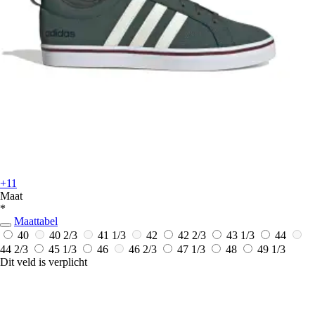
+11
Maat
*
Maattabel
40
40 2/3
41 1/3
42
42 2/3
43 1/3
44
44 2/3
45 1/3
46
46 2/3
47 1/3
48
49 1/3
Dit veld is verplicht