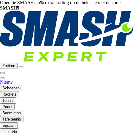
Operatie SMASH: -5% extra korting op de hele site met de code
SMASH5
Zoeken
Nieuw
Schoenen
Rackets
Tennis
Padel
Badminton
Tafeltennis
Squash
Lifestyle