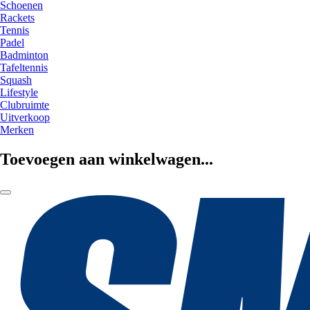
Schoenen
Rackets
Tennis
Padel
Badminton
Tafeltennis
Squash
Lifestyle
Clubruimte
Uitverkoop
Merken
Toevoegen aan winkelwagen...