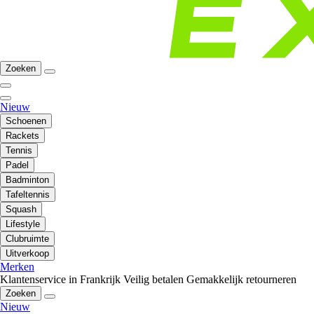
Zoeken
Nieuw
Schoenen
Rackets
Tennis
Padel
Badminton
Tafeltennis
Squash
Lifestyle
Clubruimte
Uitverkoop
Merken
Klantenservice in Frankrijk
Veilig betalen
Gemakkelijk retourneren
Zoeken
Nieuw