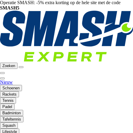
Operatie SMASH: -5% extra korting op de hele site met de code
SMASH5
Zoeken
Nieuw
Schoenen
Rackets
Tennis
Padel
Badminton
Tafeltennis
Squash
Lifestyle