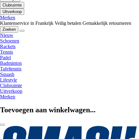
Clubruimte
Uitverkoop
Merken
Klantenservice in Frankrijk
Veilig betalen
Gemakkelijk retourneren
Zoeken
Nieuw
Schoenen
Rackets
Tennis
Padel
Badminton
Tafeltennis
Squash
Lifestyle
Clubruimte
Uitverkoop
Merken
Toevoegen aan winkelwagen...