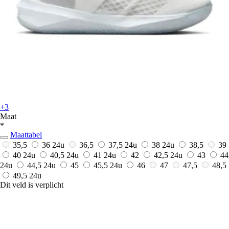
+3
Maat
*
Maattabel
35,5
36
24u
36,5
37,5
24u
38
24u
38,5
39
40
24u
40,5
24u
41
24u
42
42,5
24u
43
44
24u
44,5
24u
45
45,5
24u
46
47
47,5
48,5
49,5
24u
Dit veld is verplicht