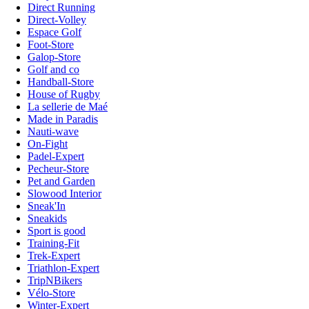
Direct Running
Direct-Volley
Espace Golf
Foot-Store
Galop-Store
Golf and co
Handball-Store
House of Rugby
La sellerie de Maé
Made in Paradis
Nauti-wave
On-Fight
Padel-Expert
Pecheur-Store
Pet and Garden
Slowood Interior
Sneak'In
Sneakids
Sport is good
Training-Fit
Trek-Expert
Triathlon-Expert
TripNBikers
Vélo-Store
Winter-Expert