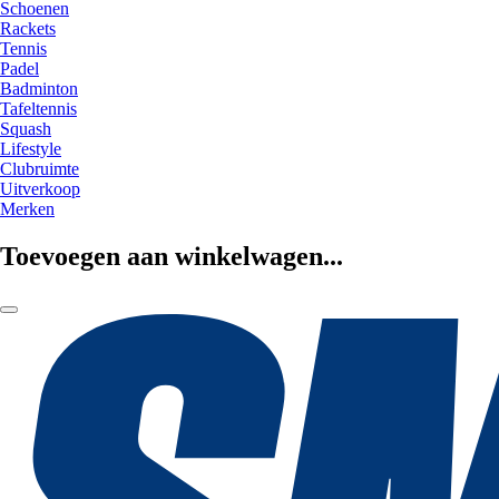
Schoenen
Rackets
Tennis
Padel
Badminton
Tafeltennis
Squash
Lifestyle
Clubruimte
Uitverkoop
Merken
Toevoegen aan winkelwagen...