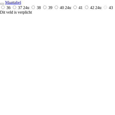
Maattabel
36
37
24u
38
39
40
24u
41
42
24u
43
Dit veld is verplicht