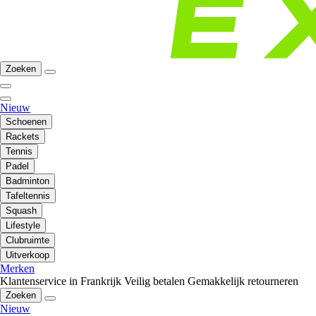
Zoeken
Nieuw
Schoenen
Rackets
Tennis
Padel
Badminton
Tafeltennis
Squash
Lifestyle
Clubruimte
Uitverkoop
Merken
Klantenservice in Frankrijk
Veilig betalen
Gemakkelijk retourneren
Zoeken
Nieuw