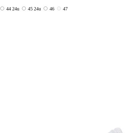
44
24u
45
24u
46
47