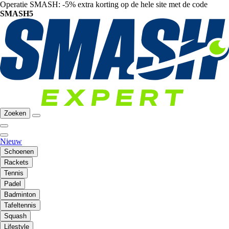
Operatie SMASH: -5% extra korting op de hele site met de code
SMASH5
Zoeken
Nieuw
Schoenen
Rackets
Tennis
Padel
Badminton
Tafeltennis
Squash
Lifestyle