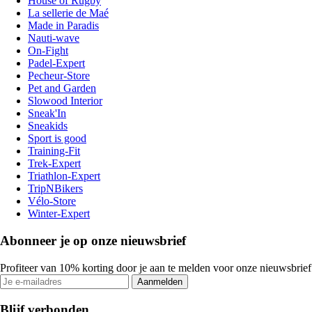
House of Rugby
La sellerie de Maé
Made in Paradis
Nauti-wave
On-Fight
Padel-Expert
Pecheur-Store
Pet and Garden
Slowood Interior
Sneak'In
Sneakids
Sport is good
Training-Fit
Trek-Expert
Triathlon-Expert
TripNBikers
Vélo-Store
Winter-Expert
Abonneer je op onze nieuwsbrief
Profiteer van 10% korting door je aan te melden voor onze nieuwsbrief
Aanmelden
Blijf verbonden