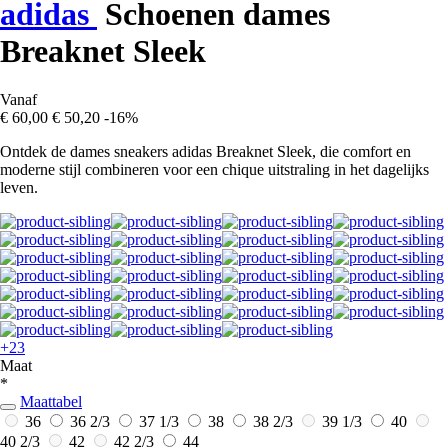
adidas
Schoenen dames
Breaknet Sleek
Vanaf
€ 60,00
€ 50,20
-16%
Ontdek de dames sneakers adidas Breaknet Sleek, die comfort en
moderne stijl combineren voor een chique uitstraling in het dagelijks
leven.
+23
Maat
*
Maattabel
36
36 2/3
37 1/3
38
38 2/3
39 1/3
40
40 2/3
42
42 2/3
44