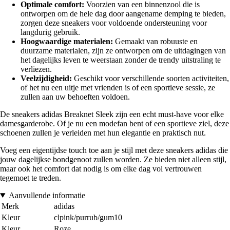
Optimale comfort:
Voorzien van een binnenzool die is
ontworpen om de hele dag door aangename demping te bieden,
zorgen deze sneakers voor voldoende ondersteuning voor
langdurig gebruik.
Hoogwaardige materialen:
Gemaakt van robuuste en
duurzame materialen, zijn ze ontworpen om de uitdagingen van
het dagelijks leven te weerstaan zonder de trendy uitstraling te
verliezen.
Veelzijdigheid:
Geschikt voor verschillende soorten activiteiten,
of het nu een uitje met vrienden is of een sportieve sessie, ze
zullen aan uw behoeften voldoen.
De sneakers adidas Breaknet Sleek zijn een echt must-have voor elke
damesgarderobe. Of je nu een modefan bent of een sportieve ziel, deze
schoenen zullen je verleiden met hun elegantie en praktisch nut.
Voeg een eigentijdse touch toe aan je stijl met deze sneakers adidas die
jouw dagelijkse bondgenoot zullen worden. Ze bieden niet alleen stijl,
maar ook het comfort dat nodig is om elke dag vol vertrouwen
tegemoet te treden.
Aanvullende informatie
Merk
adidas
Kleur
clpink/purrub/gum10
Kleur
Roze