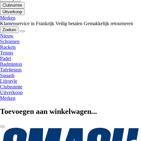
Clubruimte
Uitverkoop
Merken
Klantenservice in Frankrijk
Veilig betalen
Gemakkelijk retourneren
Zoeken
Nieuw
Schoenen
Rackets
Tennis
Padel
Badminton
Tafeltennis
Squash
Lifestyle
Clubruimte
Uitverkoop
Merken
Toevoegen aan winkelwagen...