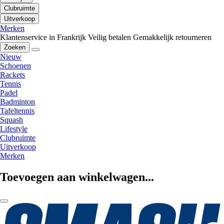
Clubruimte
Uitverkoop
Merken
Klantenservice in Frankrijk
Veilig betalen
Gemakkelijk retourneren
Zoeken
Nieuw
Schoenen
Rackets
Tennis
Padel
Badminton
Tafeltennis
Squash
Lifestyle
Clubruimte
Uitverkoop
Merken
Toevoegen aan winkelwagen...