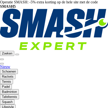
Operatie SMASH: -5% extra korting op de hele site met de code
SMASH5
Zoeken
Nieuw
Schoenen
Rackets
Tennis
Padel
Badminton
Tafeltennis
Squash
Lifestyle