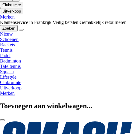
Clubruimte
Uitverkoop
Merken
Klantenservice in Frankrijk
Veilig betalen
Gemakkelijk retourneren
Zoeken
Nieuw
Schoenen
Rackets
Tennis
Padel
Badminton
Tafeltennis
Squash
Lifestyle
Clubruimte
Uitverkoop
Merken
Toevoegen aan winkelwagen...