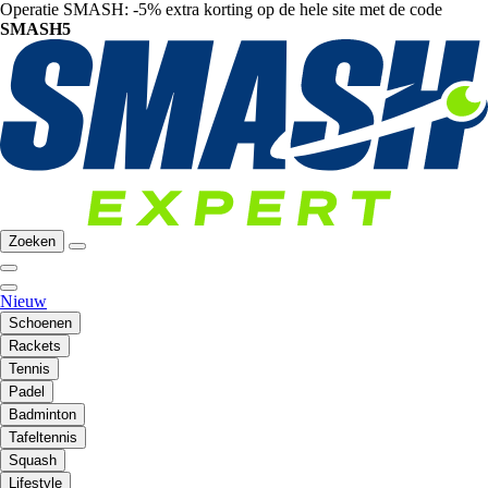
Operatie SMASH: -5% extra korting op de hele site met de code
SMASH5
Zoeken
Nieuw
Schoenen
Rackets
Tennis
Padel
Badminton
Tafeltennis
Squash
Lifestyle