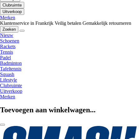
Clubruimte
Uitverkoop
Merken
Klantenservice in Frankrijk
Veilig betalen
Gemakkelijk retourneren
Zoeken
Nieuw
Schoenen
Rackets
Tennis
Padel
Badminton
Tafeltennis
Squash
Lifestyle
Clubruimte
Uitverkoop
Merken
Toevoegen aan winkelwagen...