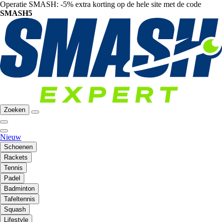
Operatie SMASH: -5% extra korting op de hele site met de code
SMASH5
Zoeken
Nieuw
Schoenen
Rackets
Tennis
Padel
Badminton
Tafeltennis
Squash
Lifestyle