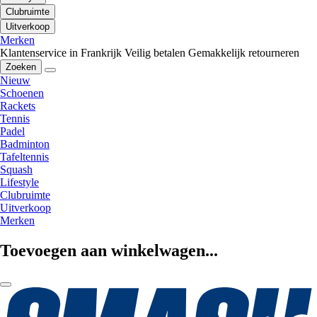
Clubruimte
Uitverkoop
Merken
Klantenservice in Frankrijk
Veilig betalen
Gemakkelijk retourneren
Zoeken
Nieuw
Schoenen
Rackets
Tennis
Padel
Badminton
Tafeltennis
Squash
Lifestyle
Clubruimte
Uitverkoop
Merken
Toevoegen aan winkelwagen...