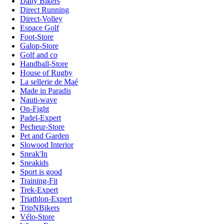
Daily Bikers
Direct Running
Direct-Volley
Espace Golf
Foot-Store
Galop-Store
Golf and co
Handball-Store
House of Rugby
La sellerie de Maé
Made in Paradis
Nauti-wave
On-Fight
Padel-Expert
Pecheur-Store
Pet and Garden
Slowood Interior
Sneak'In
Sneakids
Sport is good
Training-Fit
Trek-Expert
Triathlon-Expert
TripNBikers
Vélo-Store