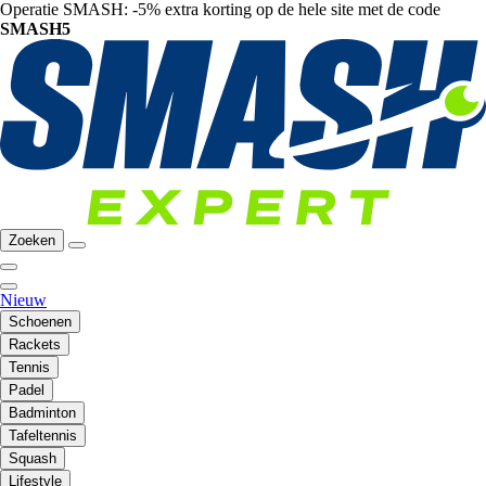
Operatie SMASH: -5% extra korting op de hele site met de code
SMASH5
Zoeken
Nieuw
Schoenen
Rackets
Tennis
Padel
Badminton
Tafeltennis
Squash
Lifestyle