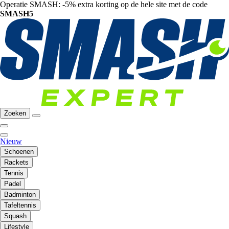
Operatie SMASH: -5% extra korting op de hele site met de code
SMASH5
Zoeken
Nieuw
Schoenen
Rackets
Tennis
Padel
Badminton
Tafeltennis
Squash
Lifestyle