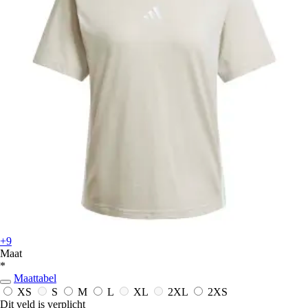
+9
Maat
*
Maattabel
XS
S
M
L
XL
2XL
2XS
Dit veld is verplicht