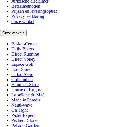
Juridische disclaimer
Betaalmethoden
Prijzen en leveringsopties
Privacy verklaring
Onze winkel
Onze winkels
Basket-Center
Daily Bikers
Direct Running
Direct-Volley
Espace Golf
Foot-Store
Galop-Store
Golf and co
Handball-Store
House of Rugby
La sellerie de Maé
Made in Paradis
Nauti-wave
On-Fight
Padel-Expert
Pecheur-Store
Pet and Garden