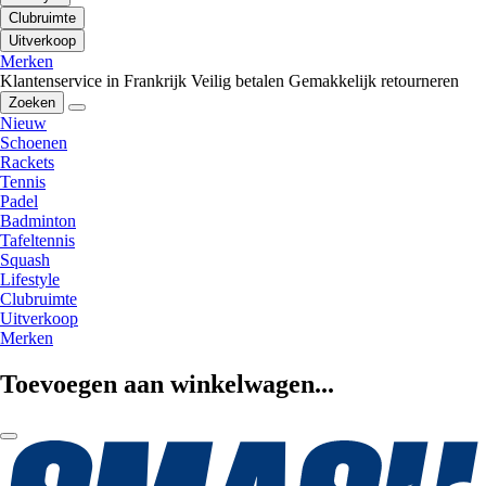
Clubruimte
Uitverkoop
Merken
Klantenservice in Frankrijk
Veilig betalen
Gemakkelijk retourneren
Zoeken
Nieuw
Schoenen
Rackets
Tennis
Padel
Badminton
Tafeltennis
Squash
Lifestyle
Clubruimte
Uitverkoop
Merken
Toevoegen aan winkelwagen...