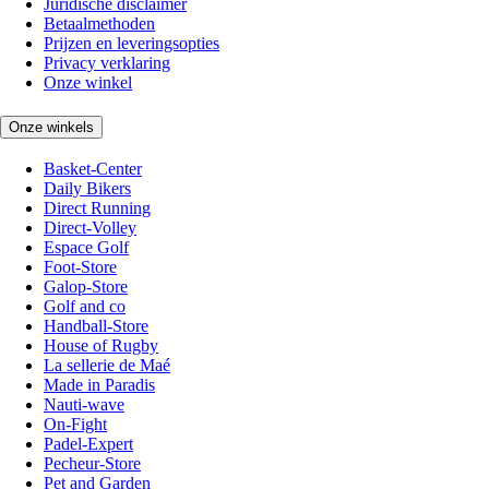
Juridische disclaimer
Betaalmethoden
Prijzen en leveringsopties
Privacy verklaring
Onze winkel
Onze winkels
Basket-Center
Daily Bikers
Direct Running
Direct-Volley
Espace Golf
Foot-Store
Galop-Store
Golf and co
Handball-Store
House of Rugby
La sellerie de Maé
Made in Paradis
Nauti-wave
On-Fight
Padel-Expert
Pecheur-Store
Pet and Garden