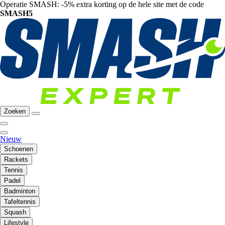
Operatie SMASH: -5% extra korting op de hele site met de code
SMASH5
Zoeken
Nieuw
Schoenen
Rackets
Tennis
Padel
Badminton
Tafeltennis
Squash
Lifestyle