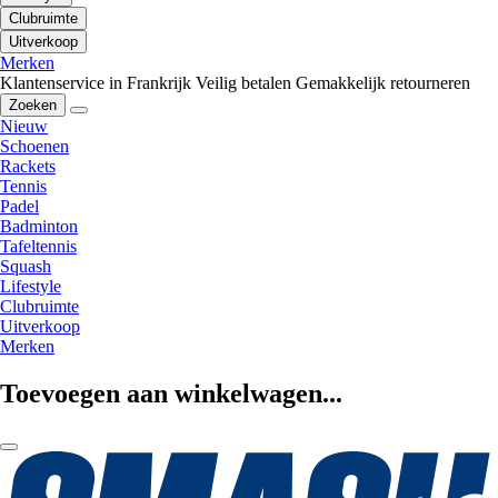
Clubruimte
Uitverkoop
Merken
Klantenservice in Frankrijk
Veilig betalen
Gemakkelijk retourneren
Zoeken
Nieuw
Schoenen
Rackets
Tennis
Padel
Badminton
Tafeltennis
Squash
Lifestyle
Clubruimte
Uitverkoop
Merken
Toevoegen aan winkelwagen...