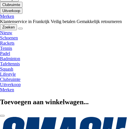
Clubruimte
Uitverkoop
Merken
Klantenservice in Frankrijk
Veilig betalen
Gemakkelijk retourneren
Zoeken
Nieuw
Schoenen
Rackets
Tennis
Padel
Badminton
Tafeltennis
Squash
Lifestyle
Clubruimte
Uitverkoop
Merken
Toevoegen aan winkelwagen...