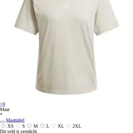
+9
Maat
*
Maattabel
XS
S
M
L
XL
2XL
Dit veld is verplicht