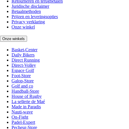
Retourneren en terugbetalen
Juridische disclaimer
Betaalmethoden
Prijzen en leveringsopties
Privacy verklaring
Onze winkel
Onze winkels
Basket-Center
Daily Bikers
Direct Running
Direct-Volley
Espace Golf
Foot-Store
Galop-Store
Golf and co
Handball-Store
House of Rugby
La sellerie de Maé
Made in Paradis
Nauti-wave
On-Fight
Padel-Expert
Pecheur-Store