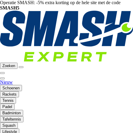
Operatie SMASH: -5% extra korting op de hele site met de code
SMASH5
Zoeken
Nieuw
Schoenen
Rackets
Tennis
Padel
Badminton
Tafeltennis
Squash
Lifestyle