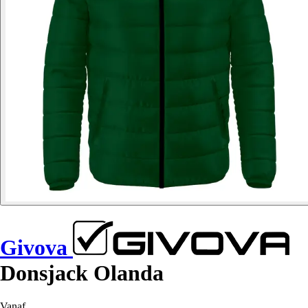
Givova
Donsjack Olanda
Vanaf