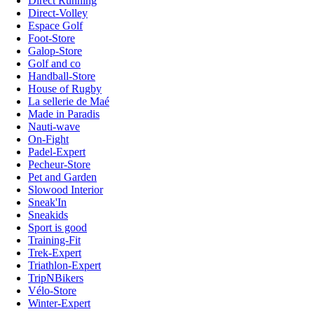
Direct Running
Direct-Volley
Espace Golf
Foot-Store
Galop-Store
Golf and co
Handball-Store
House of Rugby
La sellerie de Maé
Made in Paradis
Nauti-wave
On-Fight
Padel-Expert
Pecheur-Store
Pet and Garden
Slowood Interior
Sneak'In
Sneakids
Sport is good
Training-Fit
Trek-Expert
Triathlon-Expert
TripNBikers
Vélo-Store
Winter-Expert