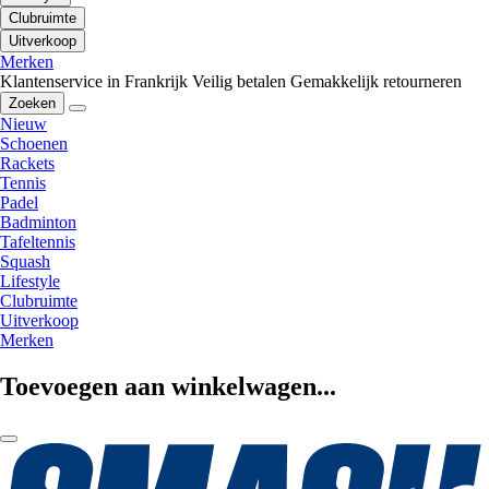
Clubruimte
Uitverkoop
Merken
Klantenservice in Frankrijk
Veilig betalen
Gemakkelijk retourneren
Zoeken
Nieuw
Schoenen
Rackets
Tennis
Padel
Badminton
Tafeltennis
Squash
Lifestyle
Clubruimte
Uitverkoop
Merken
Toevoegen aan winkelwagen...