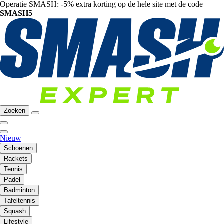
Operatie SMASH: -5% extra korting op de hele site met de code
SMASH5
Zoeken
Nieuw
Schoenen
Rackets
Tennis
Padel
Badminton
Tafeltennis
Squash
Lifestyle