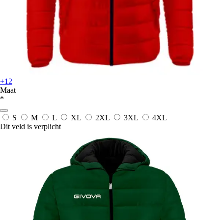
+12
Maat
*
S
M
L
XL
2XL
3XL
4XL
Dit veld is verplicht