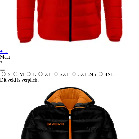
+12
Maat
*
S
M
L
XL
2XL
3XL
24u
4XL
Dit veld is verplicht