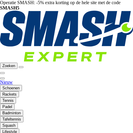
Operatie SMASH: -5% extra korting op de hele site met de code
SMASH5
Zoeken
Nieuw
Schoenen
Rackets
Tennis
Padel
Badminton
Tafeltennis
Squash
Lifestyle