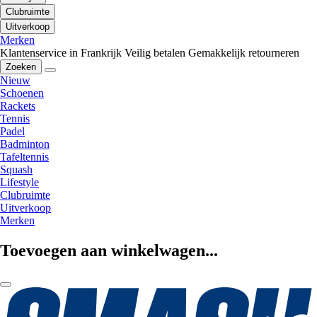
Clubruimte
Uitverkoop
Merken
Klantenservice in Frankrijk
Veilig betalen
Gemakkelijk retourneren
Zoeken
Nieuw
Schoenen
Rackets
Tennis
Padel
Badminton
Tafeltennis
Squash
Lifestyle
Clubruimte
Uitverkoop
Merken
Toevoegen aan winkelwagen...