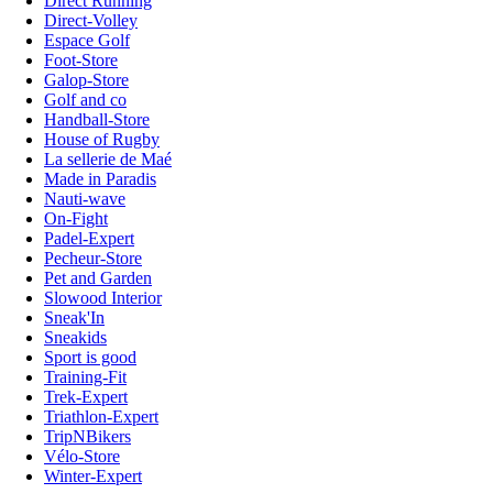
Direct Running
Direct-Volley
Espace Golf
Foot-Store
Galop-Store
Golf and co
Handball-Store
House of Rugby
La sellerie de Maé
Made in Paradis
Nauti-wave
On-Fight
Padel-Expert
Pecheur-Store
Pet and Garden
Slowood Interior
Sneak'In
Sneakids
Sport is good
Training-Fit
Trek-Expert
Triathlon-Expert
TripNBikers
Vélo-Store
Winter-Expert