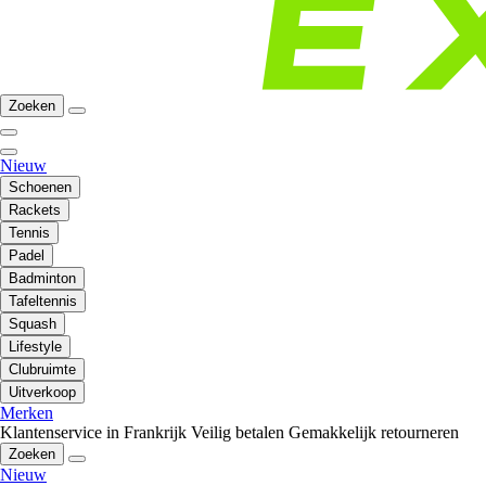
Zoeken
Nieuw
Schoenen
Rackets
Tennis
Padel
Badminton
Tafeltennis
Squash
Lifestyle
Clubruimte
Uitverkoop
Merken
Klantenservice in Frankrijk
Veilig betalen
Gemakkelijk retourneren
Zoeken
Nieuw