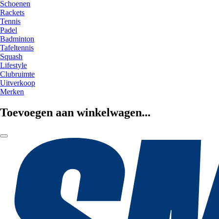
Schoenen
Rackets
Tennis
Padel
Badminton
Tafeltennis
Squash
Lifestyle
Clubruimte
Uitverkoop
Merken
Toevoegen aan winkelwagen...