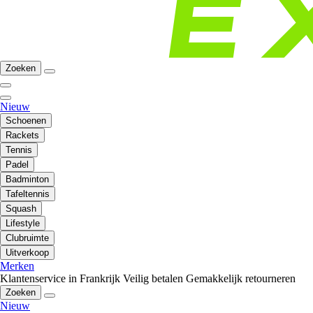
Zoeken
Nieuw
Schoenen
Rackets
Tennis
Padel
Badminton
Tafeltennis
Squash
Lifestyle
Clubruimte
Uitverkoop
Merken
Klantenservice in Frankrijk
Veilig betalen
Gemakkelijk retourneren
Zoeken
Nieuw