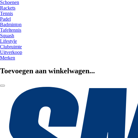
Schoenen
Rackets
Tennis
Padel
Badminton
Tafeltennis
Squash
Lifestyle
Clubruimte
Uitverkoop
Merken
Toevoegen aan winkelwagen...