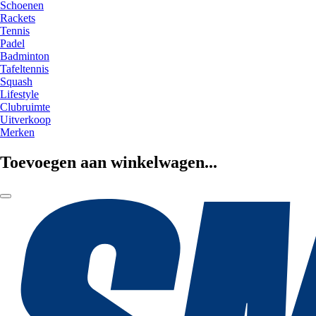
Schoenen
Rackets
Tennis
Padel
Badminton
Tafeltennis
Squash
Lifestyle
Clubruimte
Uitverkoop
Merken
Toevoegen aan winkelwagen...