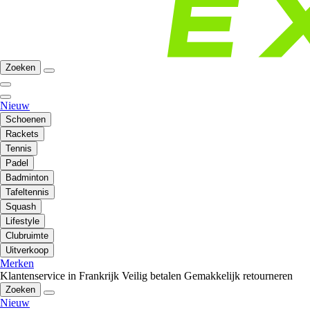
Zoeken
Nieuw
Schoenen
Rackets
Tennis
Padel
Badminton
Tafeltennis
Squash
Lifestyle
Clubruimte
Uitverkoop
Merken
Klantenservice in Frankrijk
Veilig betalen
Gemakkelijk retourneren
Zoeken
Nieuw