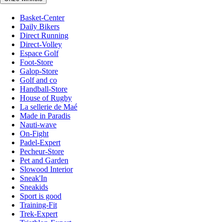
Basket-Center
Daily Bikers
Direct Running
Direct-Volley
Espace Golf
Foot-Store
Galop-Store
Golf and co
Handball-Store
House of Rugby
La sellerie de Maé
Made in Paradis
Nauti-wave
On-Fight
Padel-Expert
Pecheur-Store
Pet and Garden
Slowood Interior
Sneak'In
Sneakids
Sport is good
Training-Fit
Trek-Expert