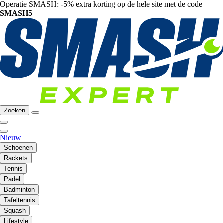
Operatie SMASH: -5% extra korting op de hele site met de code
SMASH5
Zoeken
Nieuw
Schoenen
Rackets
Tennis
Padel
Badminton
Tafeltennis
Squash
Lifestyle