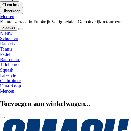
Clubruimte
Uitverkoop
Merken
Klantenservice in Frankrijk
Veilig betalen
Gemakkelijk retourneren
Zoeken
Nieuw
Schoenen
Rackets
Tennis
Padel
Badminton
Tafeltennis
Squash
Lifestyle
Clubruimte
Uitverkoop
Merken
Toevoegen aan winkelwagen...