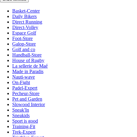
Basket-Center
Daily Bikers
Direct Running
Direct-Volley
Espace Golf
Foot-Store
Galop-Store
Golf and co
Handball-Store
House of Rugby
La sellerie de Maé
Made in Paradis
Nauti-wave
On-Fight
Padel-Expert
Pecheur-Store
Pet and Garden
Slowood Interior
Sneak'In
Sneakids
Sport is good
Training-Fit
Trek-Expert