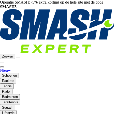
Operatie SMASH: -5% extra korting op de hele site met de code
SMASH5
Zoeken
Nieuw
Schoenen
Rackets
Tennis
Padel
Badminton
Tafeltennis
Squash
Lifestyle