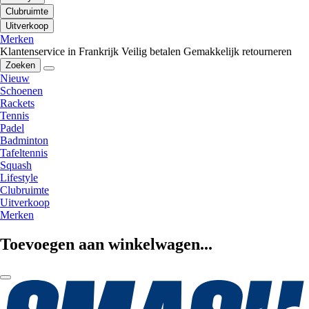
Clubruimte
Uitverkoop
Merken
Klantenservice in Frankrijk
Veilig betalen
Gemakkelijk retourneren
Zoeken
Nieuw
Schoenen
Rackets
Tennis
Padel
Badminton
Tafeltennis
Squash
Lifestyle
Clubruimte
Uitverkoop
Merken
Toevoegen aan winkelwagen...