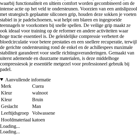
waarbij functionaliteit en ultiem comfort worden gecombineerd om de
intense actie op het veld te ondersteunen. Voorzien van een antislipzool
met strategisch geplaatste siliconen grip, houden deze sokken je voeten
stabiel in je padelschoenen, wat helpt om blaren en ingegroeide
teennagels te voorkomen bij snelle spellen. De veilige grip maakt ze
ook ideaal voor training op de reformer en andere activiteiten waar
hoge tractie essentieel is. De geleidelijke compressie verbetert de
bloedcirculatie voor betere prestaties en een snellere recuperatie, terwijl
de gerichte ondersteuning rond de enkel en de achillespees maximale
stabiliteit garandeert voor snelle richtingsveranderingen. Gemaakt van
uiterst ademende en duurzame materialen, is deze middelhoge
compressiesok je essentiële metgezel voor professioneel gebruik bij
padel.
Aanvullende informatie
Merk
Cuera
Kleur
walnoot
Kleur
Bruin
Geslacht
Man
Leeftijdsgroep
Volwassene
Hoofdmateriaal
katoen
Loading...
Loading...