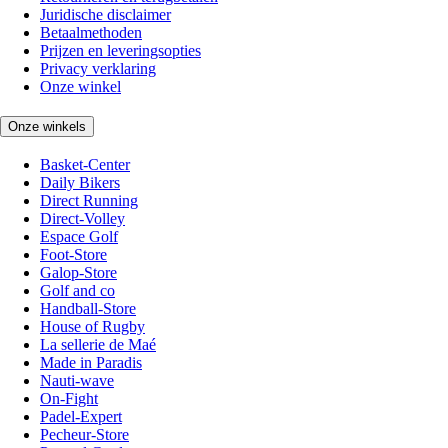
Juridische disclaimer
Betaalmethoden
Prijzen en leveringsopties
Privacy verklaring
Onze winkel
Onze winkels
Basket-Center
Daily Bikers
Direct Running
Direct-Volley
Espace Golf
Foot-Store
Galop-Store
Golf and co
Handball-Store
House of Rugby
La sellerie de Maé
Made in Paradis
Nauti-wave
On-Fight
Padel-Expert
Pecheur-Store