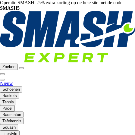
Operatie SMASH: -5% extra korting op de hele site met de code
SMASH5
Zoeken
Nieuw
Schoenen
Rackets
Tennis
Padel
Badminton
Tafeltennis
Squash
Lifestyle