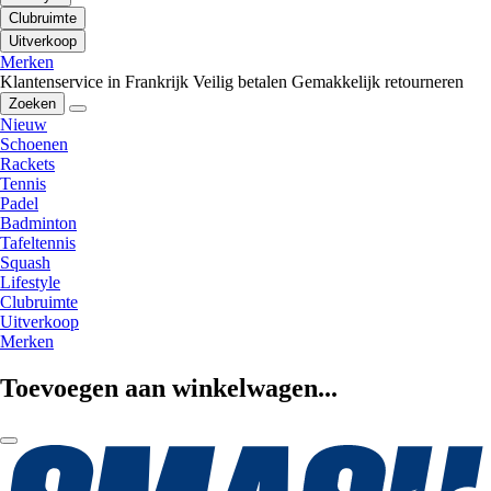
Clubruimte
Uitverkoop
Merken
Klantenservice in Frankrijk
Veilig betalen
Gemakkelijk retourneren
Zoeken
Nieuw
Schoenen
Rackets
Tennis
Padel
Badminton
Tafeltennis
Squash
Lifestyle
Clubruimte
Uitverkoop
Merken
Toevoegen aan winkelwagen...