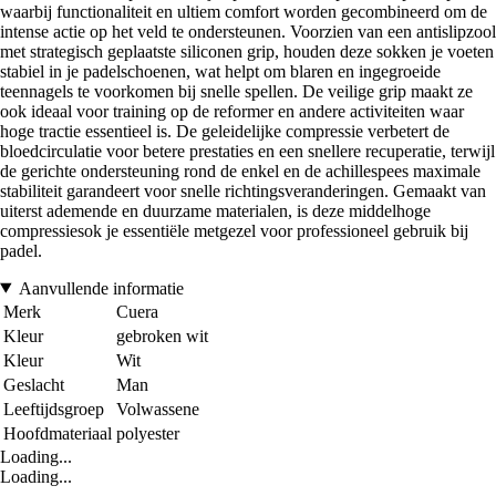
waarbij functionaliteit en ultiem comfort worden gecombineerd om de
intense actie op het veld te ondersteunen. Voorzien van een antislipzool
met strategisch geplaatste siliconen grip, houden deze sokken je voeten
stabiel in je padelschoenen, wat helpt om blaren en ingegroeide
teennagels te voorkomen bij snelle spellen. De veilige grip maakt ze
ook ideaal voor training op de reformer en andere activiteiten waar
hoge tractie essentieel is. De geleidelijke compressie verbetert de
bloedcirculatie voor betere prestaties en een snellere recuperatie, terwijl
de gerichte ondersteuning rond de enkel en de achillespees maximale
stabiliteit garandeert voor snelle richtingsveranderingen. Gemaakt van
uiterst ademende en duurzame materialen, is deze middelhoge
compressiesok je essentiële metgezel voor professioneel gebruik bij
padel.
Aanvullende informatie
Merk
Cuera
Kleur
gebroken wit
Kleur
Wit
Geslacht
Man
Leeftijdsgroep
Volwassene
Hoofdmateriaal
polyester
Loading...
Loading...