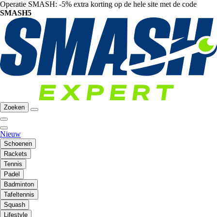
Operatie SMASH: -5% extra korting op de hele site met de code
SMASH5
Zoeken
Nieuw
Schoenen
Rackets
Tennis
Padel
Badminton
Tafeltennis
Squash
Lifestyle