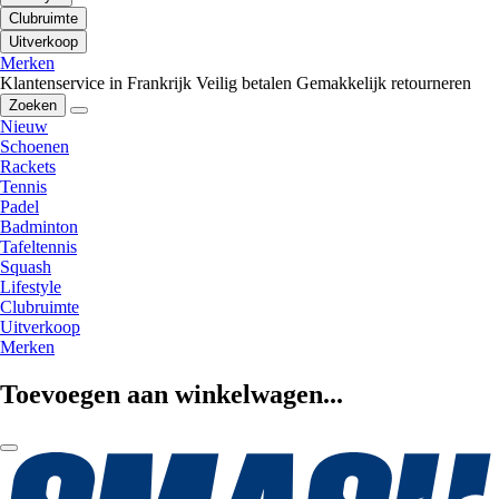
Clubruimte
Uitverkoop
Merken
Klantenservice in Frankrijk
Veilig betalen
Gemakkelijk retourneren
Zoeken
Nieuw
Schoenen
Rackets
Tennis
Padel
Badminton
Tafeltennis
Squash
Lifestyle
Clubruimte
Uitverkoop
Merken
Toevoegen aan winkelwagen...