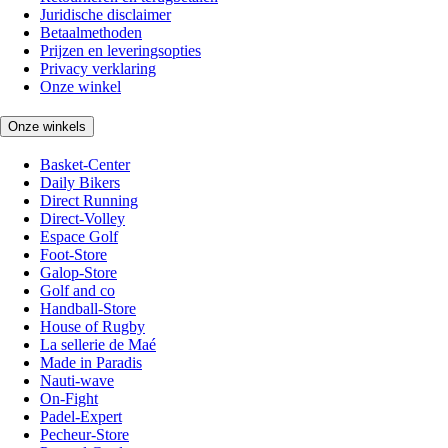
Juridische disclaimer
Betaalmethoden
Prijzen en leveringsopties
Privacy verklaring
Onze winkel
Onze winkels
Basket-Center
Daily Bikers
Direct Running
Direct-Volley
Espace Golf
Foot-Store
Galop-Store
Golf and co
Handball-Store
House of Rugby
La sellerie de Maé
Made in Paradis
Nauti-wave
On-Fight
Padel-Expert
Pecheur-Store