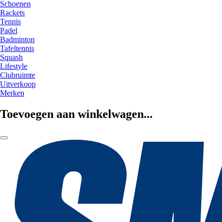
Schoenen
Rackets
Tennis
Padel
Badminton
Tafeltennis
Squash
Lifestyle
Clubruimte
Uitverkoop
Merken
Toevoegen aan winkelwagen...