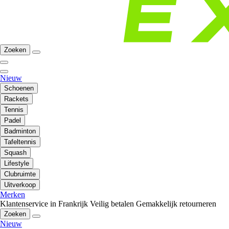
Zoeken
Nieuw
Schoenen
Rackets
Tennis
Padel
Badminton
Tafeltennis
Squash
Lifestyle
Clubruimte
Uitverkoop
Merken
Klantenservice in Frankrijk
Veilig betalen
Gemakkelijk retourneren
Zoeken
Nieuw