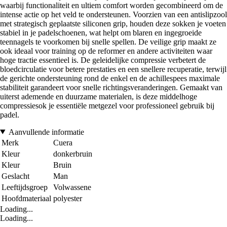
waarbij functionaliteit en ultiem comfort worden gecombineerd om de
intense actie op het veld te ondersteunen. Voorzien van een antislipzool
met strategisch geplaatste siliconen grip, houden deze sokken je voeten
stabiel in je padelschoenen, wat helpt om blaren en ingegroeide
teennagels te voorkomen bij snelle spellen. De veilige grip maakt ze
ook ideaal voor training op de reformer en andere activiteiten waar
hoge tractie essentieel is. De geleidelijke compressie verbetert de
bloedcirculatie voor betere prestaties en een snellere recuperatie, terwijl
de gerichte ondersteuning rond de enkel en de achillespees maximale
stabiliteit garandeert voor snelle richtingsveranderingen. Gemaakt van
uiterst ademende en duurzame materialen, is deze middelhoge
compressiesok je essentiële metgezel voor professioneel gebruik bij
padel.
Aanvullende informatie
Merk
Cuera
Kleur
donkerbruin
Kleur
Bruin
Geslacht
Man
Leeftijdsgroep
Volwassene
Hoofdmateriaal
polyester
Loading...
Loading...