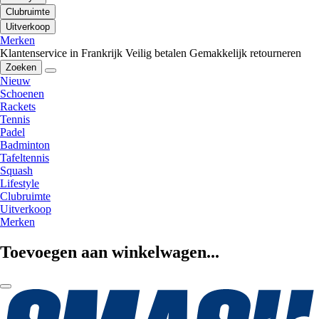
Clubruimte
Uitverkoop
Merken
Klantenservice in Frankrijk
Veilig betalen
Gemakkelijk retourneren
Zoeken
Nieuw
Schoenen
Rackets
Tennis
Padel
Badminton
Tafeltennis
Squash
Lifestyle
Clubruimte
Uitverkoop
Merken
Toevoegen aan winkelwagen...