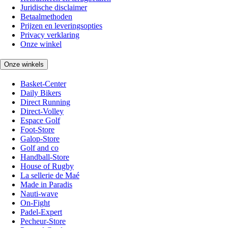
Juridische disclaimer
Betaalmethoden
Prijzen en leveringsopties
Privacy verklaring
Onze winkel
Onze winkels
Basket-Center
Daily Bikers
Direct Running
Direct-Volley
Espace Golf
Foot-Store
Galop-Store
Golf and co
Handball-Store
House of Rugby
La sellerie de Maé
Made in Paradis
Nauti-wave
On-Fight
Padel-Expert
Pecheur-Store