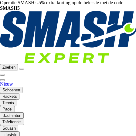
Operatie SMASH: -5% extra korting op de hele site met de code
SMASH5
Zoeken
Nieuw
Schoenen
Rackets
Tennis
Padel
Badminton
Tafeltennis
Squash
Lifestyle