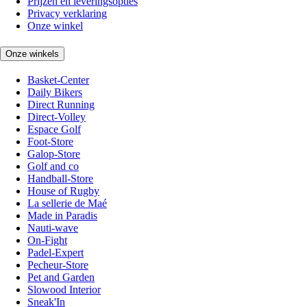
Prijzen en leveringsopties
Privacy verklaring
Onze winkel
Onze winkels
Basket-Center
Daily Bikers
Direct Running
Direct-Volley
Espace Golf
Foot-Store
Galop-Store
Golf and co
Handball-Store
House of Rugby
La sellerie de Maé
Made in Paradis
Nauti-wave
On-Fight
Padel-Expert
Pecheur-Store
Pet and Garden
Slowood Interior
Sneak'In