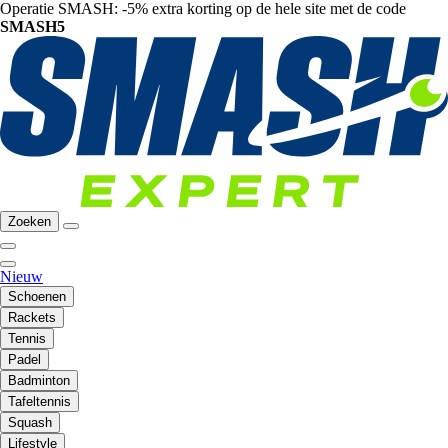
Operatie SMASH: -5% extra korting op de hele site met de code
SMASH5
Zoeken
Nieuw
Schoenen
Rackets
Tennis
Padel
Badminton
Tafeltennis
Squash
Lifestyle