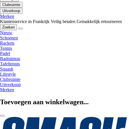
Clubruimte
Uitverkoop
Merken
Klantenservice in Frankrijk
Veilig betalen
Gemakkelijk retourneren
Zoeken
Nieuw
Schoenen
Rackets
Tennis
Padel
Badminton
Tafeltennis
Squash
Lifestyle
Clubruimte
Uitverkoop
Merken
Toevoegen aan winkelwagen...