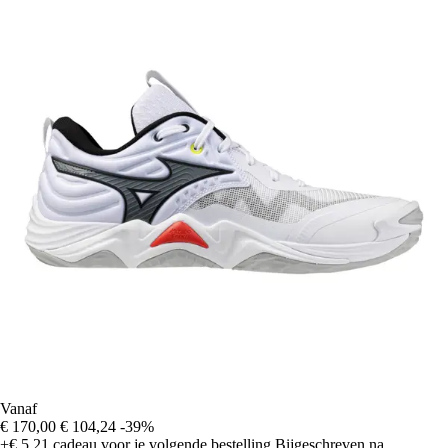
Vanaf
€ 170,00
€ 104,24
-39%
+€ 5,21
cadeau voor je volgende bestelling
Bijgeschreven na