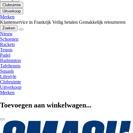
Clubruimte
Uitverkoop
Merken
Klantenservice in Frankrijk
Veilig betalen
Gemakkelijk retourneren
Zoeken
Nieuw
Schoenen
Rackets
Tennis
Padel
Badminton
Tafeltennis
Squash
Lifestyle
Clubruimte
Uitverkoop
Merken
Toevoegen aan winkelwagen...