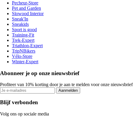
Pecheur-Store
Pet and Garden
Slowood Interior
Sneak'In
Sneakids
Sport is good
Training-Fit
Trek-Expert
Triathlon-Expert
TripNBikers
Vélo-Store
Winter-Expert
Abonneer je op onze nieuwsbrief
Profiteer van 10% korting door je aan te melden voor onze nieuwsbrief
Aanmelden
Blijf verbonden
Volg ons op sociale media