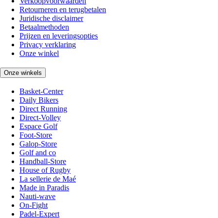
Verkoopvoorwaarden
Retourneren en terugbetalen
Juridische disclaimer
Betaalmethoden
Prijzen en leveringsopties
Privacy verklaring
Onze winkel
Onze winkels
Basket-Center
Daily Bikers
Direct Running
Direct-Volley
Espace Golf
Foot-Store
Galop-Store
Golf and co
Handball-Store
House of Rugby
La sellerie de Maé
Made in Paradis
Nauti-wave
On-Fight
Padel-Expert