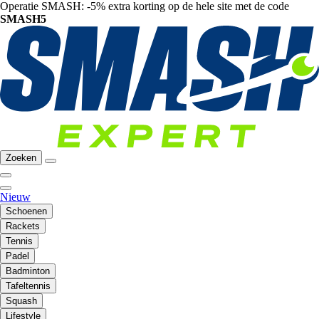
Operatie SMASH: -5% extra korting op de hele site met de code
SMASH5
Zoeken
Nieuw
Schoenen
Rackets
Tennis
Padel
Badminton
Tafeltennis
Squash
Lifestyle