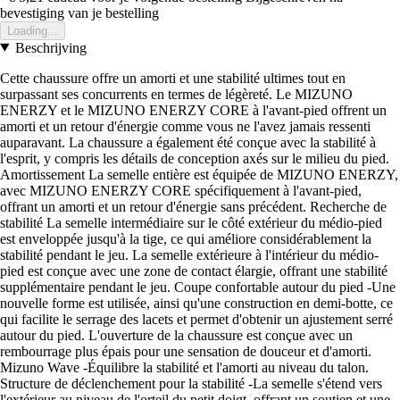
bevestiging van je bestelling
Loading...
Beschrijving
Cette chaussure offre un amorti et une stabilité ultimes tout en
surpassant ses concurrents en termes de légèreté. Le MIZUNO
ENERZY et le MIZUNO ENERZY CORE à l'avant-pied offrent un
amorti et un retour d'énergie comme vous ne l'avez jamais ressenti
auparavant. La chaussure a également été conçue avec la stabilité à
l'esprit, y compris les détails de conception axés sur le milieu du pied.
Amortissement La semelle entière est équipée de MIZUNO ENERZY,
avec MIZUNO ENERZY CORE spécifiquement à l'avant-pied,
offrant un amorti et un retour d'énergie sans précédent. Recherche de
stabilité La semelle intermédiaire sur le côté extérieur du médio-pied
est enveloppée jusqu'à la tige, ce qui améliore considérablement la
stabilité pendant le jeu. La semelle extérieure à l'intérieur du médio-
pied est conçue avec une zone de contact élargie, offrant une stabilité
supplémentaire pendant le jeu. Coupe confortable autour du pied -Une
nouvelle forme est utilisée, ainsi qu'une construction en demi-botte, ce
qui facilite le serrage des lacets et permet d'obtenir un ajustement serré
autour du pied. L'ouverture de la chaussure est conçue avec un
rembourrage plus épais pour une sensation de douceur et d'amorti.
Mizuno Wave -Équilibre la stabilité et l'amorti au niveau du talon.
Structure de déclenchement pour la stabilité -La semelle s'étend vers
l'extérieur au niveau de l'orteil du petit doigt, offrant un soutien et une