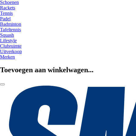
Schoenen
Rackets
Tennis
Padel
Badminton
Tafeltennis
Squash
Lifestyle
Clubruimte
Uitverkoop
Merken
Toevoegen aan winkelwagen...