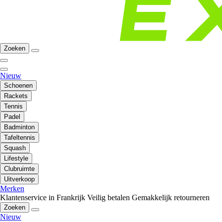
Zoeken
Nieuw
Schoenen
Rackets
Tennis
Padel
Badminton
Tafeltennis
Squash
Lifestyle
Clubruimte
Uitverkoop
Merken
Klantenservice in Frankrijk
Veilig betalen
Gemakkelijk retourneren
Zoeken
Nieuw