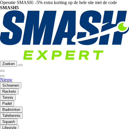
Operatie SMASH: -5% extra korting op de hele site met de code
SMASH5
Zoeken
Nieuw
Schoenen
Rackets
Tennis
Padel
Badminton
Tafeltennis
Squash
Lifestyle