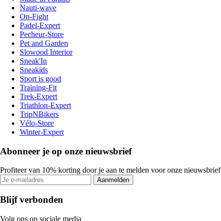
Nauti-wave
On-Fight
Padel-Expert
Pecheur-Store
Pet and Garden
Slowood Interior
Sneak'In
Sneakids
Sport is good
Training-Fit
Trek-Expert
Triathlon-Expert
TripNBikers
Vélo-Store
Winter-Expert
Abonneer je op onze nieuwsbrief
Profiteer van 10% korting door je aan te melden voor onze nieuwsbrief
Aanmelden
Blijf verbonden
Volg ons op sociale media