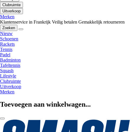
Clubruimte
Uitverkoop
Merken
Klantenservice in Frankrijk
Veilig betalen
Gemakkelijk retourneren
Zoeken
Nieuw
Schoenen
Rackets
Tennis
Padel
Badminton
Tafeltennis
Squash
Lifestyle
Clubruimte
Uitverkoop
Merken
Toevoegen aan winkelwagen...