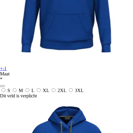
+-1
Maat
*
S
M
L
XL
2XL
3XL
Dit veld is verplicht