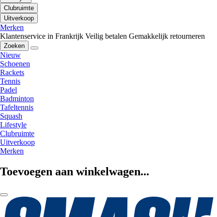
Clubruimte
Uitverkoop
Merken
Klantenservice in Frankrijk
Veilig betalen
Gemakkelijk retourneren
Zoeken
Nieuw
Schoenen
Rackets
Tennis
Padel
Badminton
Tafeltennis
Squash
Lifestyle
Clubruimte
Uitverkoop
Merken
Toevoegen aan winkelwagen...