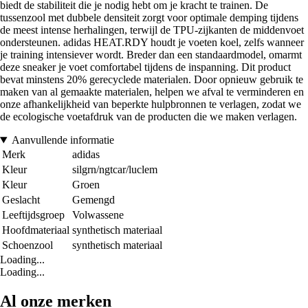
biedt de stabiliteit die je nodig hebt om je kracht te trainen. De
tussenzool met dubbele densiteit zorgt voor optimale demping tijdens
de meest intense herhalingen, terwijl de TPU-zijkanten de middenvoet
ondersteunen. adidas HEAT.RDY houdt je voeten koel, zelfs wanneer
je training intensiever wordt. Breder dan een standaardmodel, omarmt
deze sneaker je voet comfortabel tijdens de inspanning. Dit product
bevat minstens 20% gerecyclede materialen. Door opnieuw gebruik te
maken van al gemaakte materialen, helpen we afval te verminderen en
onze afhankelijkheid van beperkte hulpbronnen te verlagen, zodat we
de ecologische voetafdruk van de producten die we maken verlagen.
Aanvullende informatie
Merk
adidas
Kleur
silgrn/ngtcar/luclem
Kleur
Groen
Geslacht
Gemengd
Leeftijdsgroep
Volwassene
Hoofdmateriaal
synthetisch materiaal
Schoenzool
synthetisch materiaal
Loading...
Loading...
Al onze merken