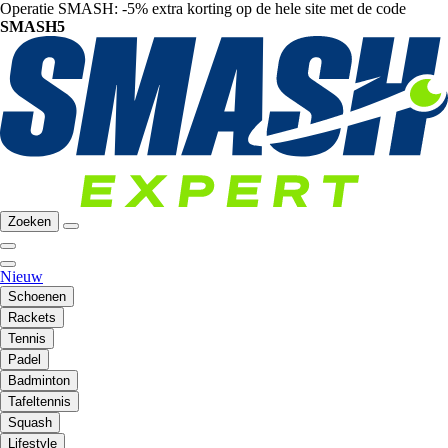
Operatie SMASH: -5% extra korting op de hele site met de code
SMASH5
Zoeken
Nieuw
Schoenen
Rackets
Tennis
Padel
Badminton
Tafeltennis
Squash
Lifestyle