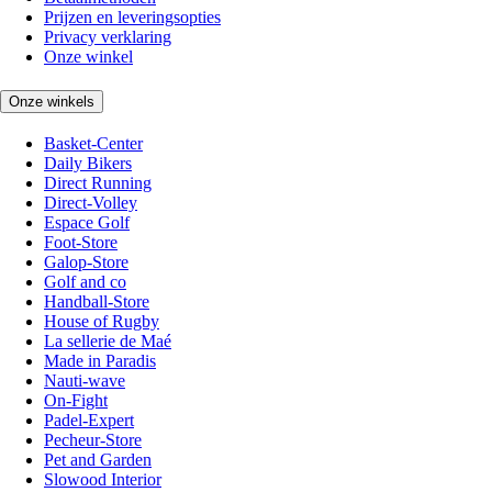
Prijzen en leveringsopties
Privacy verklaring
Onze winkel
Onze winkels
Basket-Center
Daily Bikers
Direct Running
Direct-Volley
Espace Golf
Foot-Store
Galop-Store
Golf and co
Handball-Store
House of Rugby
La sellerie de Maé
Made in Paradis
Nauti-wave
On-Fight
Padel-Expert
Pecheur-Store
Pet and Garden
Slowood Interior