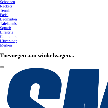
Schoenen
Rackets
Tennis
Padel
Badminton
Tafeltennis
Squash
Lifestyle
Clubruimte
Uitverkoop
Merken
Toevoegen aan winkelwagen...