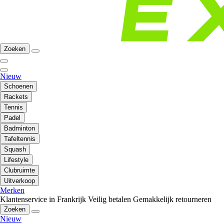
Zoeken
Nieuw
Schoenen
Rackets
Tennis
Padel
Badminton
Tafeltennis
Squash
Lifestyle
Clubruimte
Uitverkoop
Merken
Klantenservice in Frankrijk
Veilig betalen
Gemakkelijk retourneren
Zoeken
Nieuw