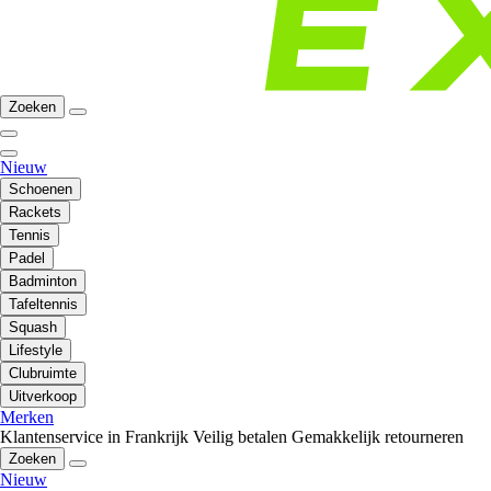
Zoeken
Nieuw
Schoenen
Rackets
Tennis
Padel
Badminton
Tafeltennis
Squash
Lifestyle
Clubruimte
Uitverkoop
Merken
Klantenservice in Frankrijk
Veilig betalen
Gemakkelijk retourneren
Zoeken
Nieuw