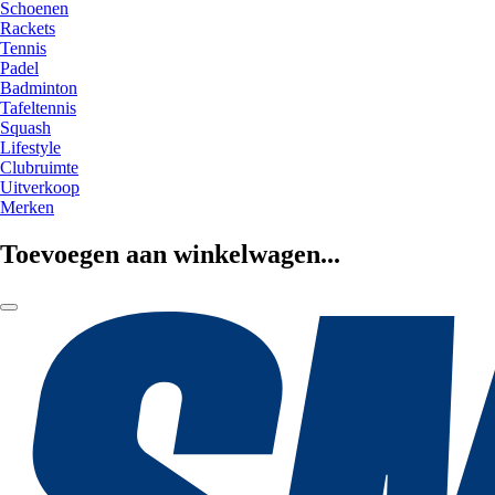
Schoenen
Rackets
Tennis
Padel
Badminton
Tafeltennis
Squash
Lifestyle
Clubruimte
Uitverkoop
Merken
Toevoegen aan winkelwagen...