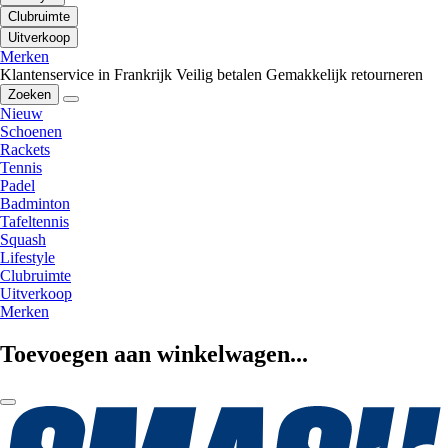
Clubruimte
Uitverkoop
Merken
Klantenservice in Frankrijk
Veilig betalen
Gemakkelijk retourneren
Zoeken
Nieuw
Schoenen
Rackets
Tennis
Padel
Badminton
Tafeltennis
Squash
Lifestyle
Clubruimte
Uitverkoop
Merken
Toevoegen aan winkelwagen...