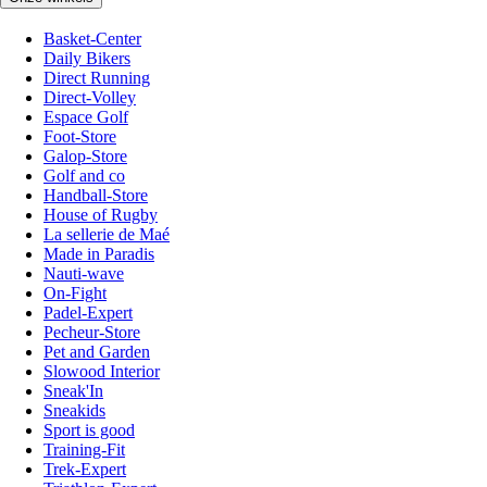
Basket-Center
Daily Bikers
Direct Running
Direct-Volley
Espace Golf
Foot-Store
Galop-Store
Golf and co
Handball-Store
House of Rugby
La sellerie de Maé
Made in Paradis
Nauti-wave
On-Fight
Padel-Expert
Pecheur-Store
Pet and Garden
Slowood Interior
Sneak'In
Sneakids
Sport is good
Training-Fit
Trek-Expert