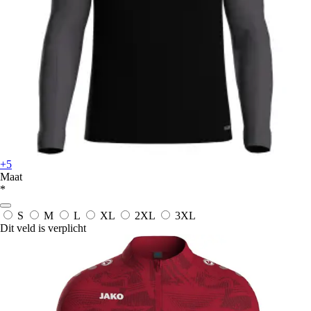
+5
Maat
*
S
M
L
XL
2XL
3XL
Dit veld is verplicht