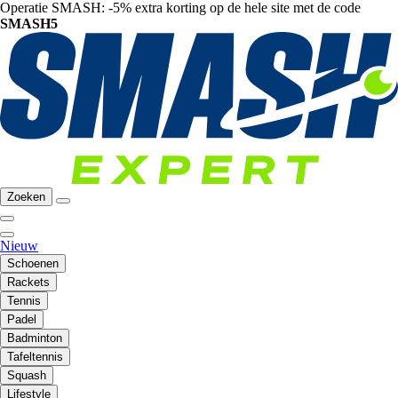
Operatie SMASH: -5% extra korting op de hele site met de code
SMASH5
Zoeken
Nieuw
Schoenen
Rackets
Tennis
Padel
Badminton
Tafeltennis
Squash
Lifestyle