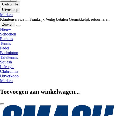
Clubruimte
Uitverkoop
Merken
Klantenservice in Frankrijk
Veilig betalen
Gemakkelijk retourneren
Zoeken
Nieuw
Schoenen
Rackets
Tennis
Padel
Badminton
Tafeltennis
Squash
Lifestyle
Clubruimte
Uitverkoop
Merken
Toevoegen aan winkelwagen...