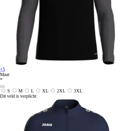
+5
Maat
*
S
M
L
XL
2XL
3XL
Dit veld is verplicht