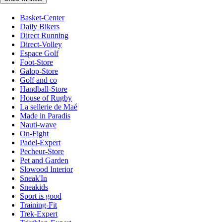
Basket-Center
Daily Bikers
Direct Running
Direct-Volley
Espace Golf
Foot-Store
Galop-Store
Golf and co
Handball-Store
House of Rugby
La sellerie de Maé
Made in Paradis
Nauti-wave
On-Fight
Padel-Expert
Pecheur-Store
Pet and Garden
Slowood Interior
Sneak'In
Sneakids
Sport is good
Training-Fit
Trek-Expert