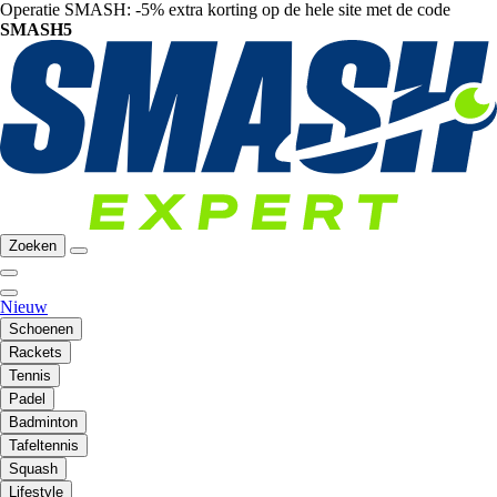
Operatie SMASH: -5% extra korting op de hele site met de code
SMASH5
Zoeken
Nieuw
Schoenen
Rackets
Tennis
Padel
Badminton
Tafeltennis
Squash
Lifestyle