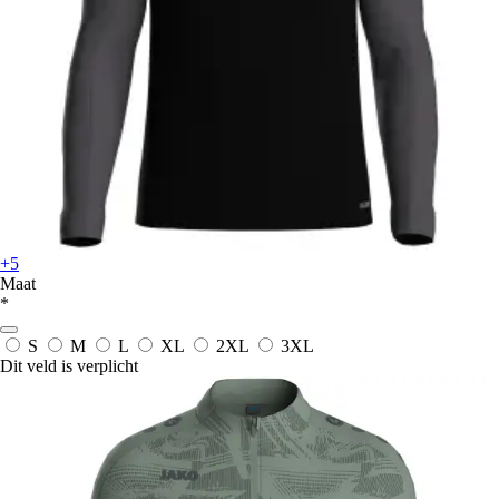
+5
Maat
*
S
M
L
XL
2XL
3XL
Dit veld is verplicht