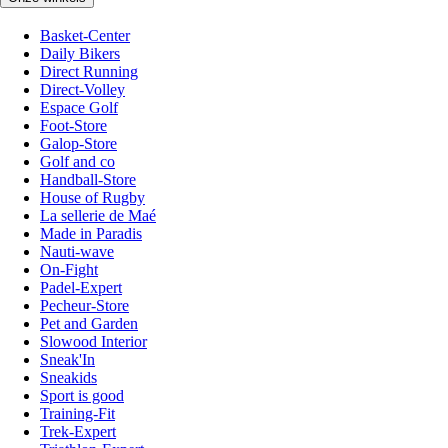
Basket-Center
Daily Bikers
Direct Running
Direct-Volley
Espace Golf
Foot-Store
Galop-Store
Golf and co
Handball-Store
House of Rugby
La sellerie de Maé
Made in Paradis
Nauti-wave
On-Fight
Padel-Expert
Pecheur-Store
Pet and Garden
Slowood Interior
Sneak'In
Sneakids
Sport is good
Training-Fit
Trek-Expert