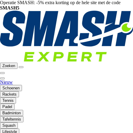
Operatie SMASH: -5% extra korting op de hele site met de code
SMASH5
Zoeken
Nieuw
Schoenen
Rackets
Tennis
Padel
Badminton
Tafeltennis
Squash
Lifestyle