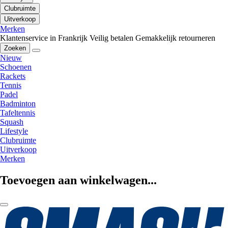
Clubruimte
Uitverkoop
Merken
Klantenservice in Frankrijk
Veilig betalen
Gemakkelijk retourneren
Zoeken
Nieuw
Schoenen
Rackets
Tennis
Padel
Badminton
Tafeltennis
Squash
Lifestyle
Clubruimte
Uitverkoop
Merken
Toevoegen aan winkelwagen...