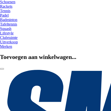
Schoenen
Rackets
Tennis
Padel
Badminton
Tafeltennis
Squash
Lifestyle
Clubruimte
Uitverkoop
Merken
Toevoegen aan winkelwagen...