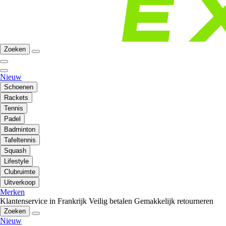
Zoeken
Nieuw
Schoenen
Rackets
Tennis
Padel
Badminton
Tafeltennis
Squash
Lifestyle
Clubruimte
Uitverkoop
Merken
Klantenservice in Frankrijk
Veilig betalen
Gemakkelijk retourneren
Zoeken
Nieuw