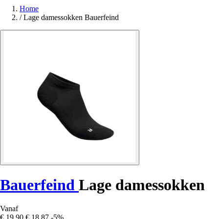
Home
/
Lage damessokken Bauerfeind
Bauerfeind
Lage damessokken
Vanaf
€ 19,90
€ 18,87
-5%