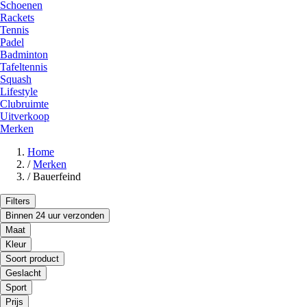
Schoenen
Rackets
Tennis
Padel
Badminton
Tafeltennis
Squash
Lifestyle
Clubruimte
Uitverkoop
Merken
Home
/
Merken
/
Bauerfeind
Filters
Binnen 24 uur verzonden
Maat
Kleur
Soort product
Geslacht
Sport
Prijs