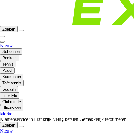
Zoeken
Nieuw
Schoenen
Rackets
Tennis
Padel
Badminton
Tafeltennis
Squash
Lifestyle
Clubruimte
Uitverkoop
Merken
Klantenservice in Frankrijk
Veilig betalen
Gemakkelijk retourneren
Zoeken
Nieuw