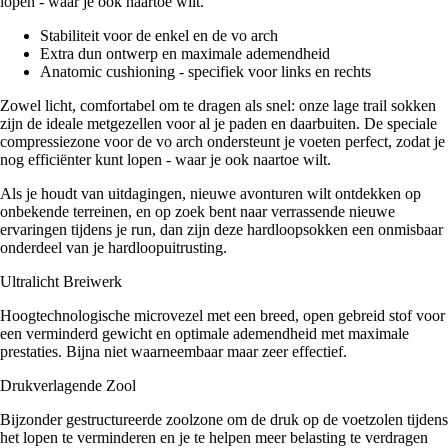
lopen - waar je ook naartoe wilt.
Stabiliteit voor de enkel en de vo arch
Extra dun ontwerp en maximale ademendheid
Anatomic cushioning - specifiek voor links en rechts
Zowel licht, comfortabel om te dragen als snel: onze lage trail sokken
zijn de ideale metgezellen voor al je paden en daarbuiten. De speciale
compressiezone voor de vo arch ondersteunt je voeten perfect, zodat je
nog efficiënter kunt lopen - waar je ook naartoe wilt.
Als je houdt van uitdagingen, nieuwe avonturen wilt ontdekken op
onbekende terreinen, en op zoek bent naar verrassende nieuwe
ervaringen tijdens je run, dan zijn deze hardloopsokken een onmisbaar
onderdeel van je hardloopuitrusting.
Ultralicht Breiwerk
Hoogtechnologische microvezel met een breed, open gebreid stof voor
een verminderd gewicht en optimale ademendheid met maximale
prestaties. Bijna niet waarneembaar maar zeer effectief.
Drukverlagende Zool
Bijzonder gestructureerde zoolzone om de druk op de voetzolen tijdens
het lopen te verminderen en je te helpen meer belasting te verdragen