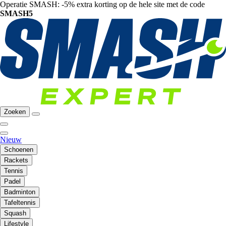
Operatie SMASH: -5% extra korting op de hele site met de code
SMASH5
Zoeken
Nieuw
Schoenen
Rackets
Tennis
Padel
Badminton
Tafeltennis
Squash
Lifestyle