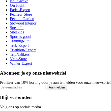
Nauti-wave
On-Fight
Padel-Expert
Pecheur-Store
Pet and Garden
Slowood Interior
Sneak'In
Sneakids
Sport is good
Training-Fit
Trek-Expert
Triathlon-Expert
TripNBikers
Vélo-Store
Winter-Expert
Abonneer je op onze nieuwsbrief
Profiteer van 10% korting door je aan te melden voor onze nieuwsbrief
Aanmelden
Blijf verbonden
Volg ons op sociale media