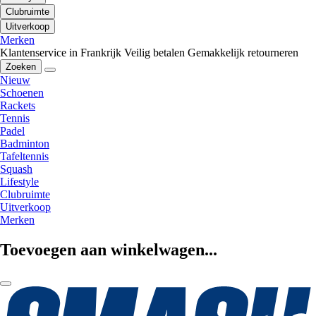
Clubruimte
Uitverkoop
Merken
Klantenservice in Frankrijk
Veilig betalen
Gemakkelijk retourneren
Zoeken
Nieuw
Schoenen
Rackets
Tennis
Padel
Badminton
Tafeltennis
Squash
Lifestyle
Clubruimte
Uitverkoop
Merken
Toevoegen aan winkelwagen...