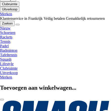
Clubruimte
Uitverkoop
Merken
Klantenservice in Frankrijk
Veilig betalen
Gemakkelijk retourneren
Zoeken
Nieuw
Schoenen
Rackets
Tennis
Padel
Badminton
Tafeltennis
Squash
Lifestyle
Clubruimte
Uitverkoop
Merken
Toevoegen aan winkelwagen...