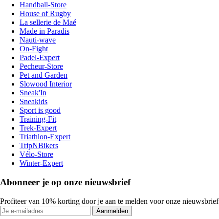
Handball-Store
House of Rugby
La sellerie de Maé
Made in Paradis
Nauti-wave
On-Fight
Padel-Expert
Pecheur-Store
Pet and Garden
Slowood Interior
Sneak'In
Sneakids
Sport is good
Training-Fit
Trek-Expert
Triathlon-Expert
TripNBikers
Vélo-Store
Winter-Expert
Abonneer je op onze nieuwsbrief
Profiteer van 10% korting door je aan te melden voor onze nieuwsbrief
Aanmelden