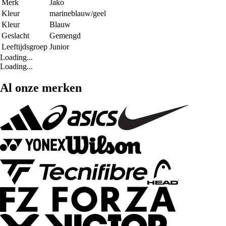
Merk
Jako
Kleur
marineblauw/geel
Kleur
Blauw
Geslacht
Gemengd
Leeftijdsgroep
Junior
Loading...
Loading...
Al onze merken