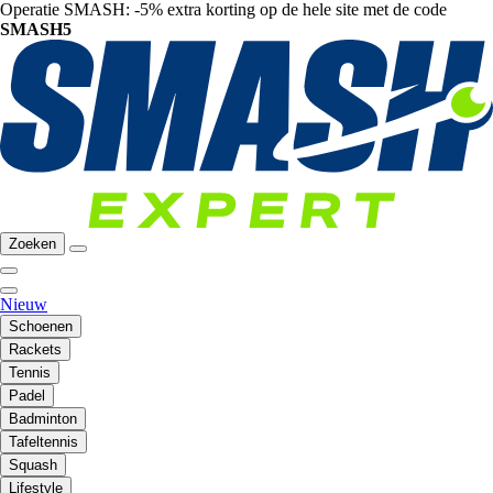
Operatie SMASH: -5% extra korting op de hele site met de code
SMASH5
Zoeken
Nieuw
Schoenen
Rackets
Tennis
Padel
Badminton
Tafeltennis
Squash
Lifestyle