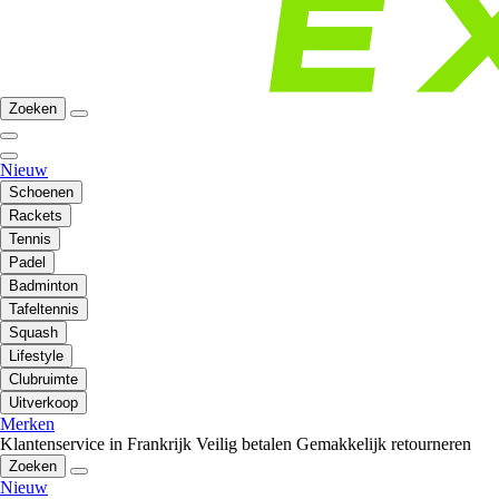
Zoeken
Nieuw
Schoenen
Rackets
Tennis
Padel
Badminton
Tafeltennis
Squash
Lifestyle
Clubruimte
Uitverkoop
Merken
Klantenservice in Frankrijk
Veilig betalen
Gemakkelijk retourneren
Zoeken
Nieuw