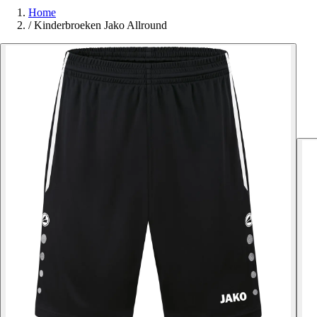
Home
/
Kinderbroeken Jako Allround