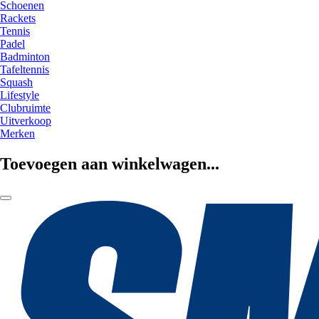
Schoenen
Rackets
Tennis
Padel
Badminton
Tafeltennis
Squash
Lifestyle
Clubruimte
Uitverkoop
Merken
Toevoegen aan winkelwagen...