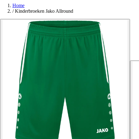
Home
/
Kinderbroeken Jako Allround