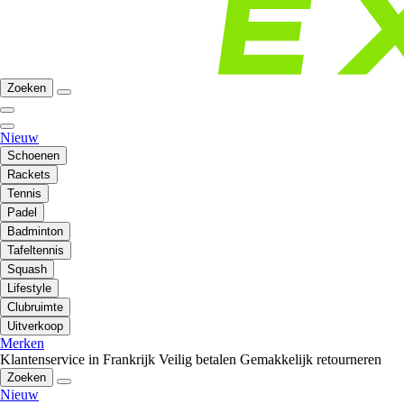
Zoeken
Nieuw
Schoenen
Rackets
Tennis
Padel
Badminton
Tafeltennis
Squash
Lifestyle
Clubruimte
Uitverkoop
Merken
Klantenservice in Frankrijk
Veilig betalen
Gemakkelijk retourneren
Zoeken
Nieuw