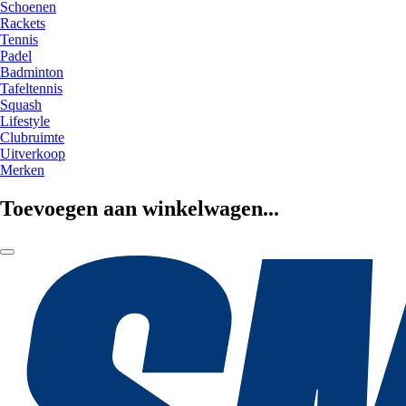
Schoenen
Rackets
Tennis
Padel
Badminton
Tafeltennis
Squash
Lifestyle
Clubruimte
Uitverkoop
Merken
Toevoegen aan winkelwagen...