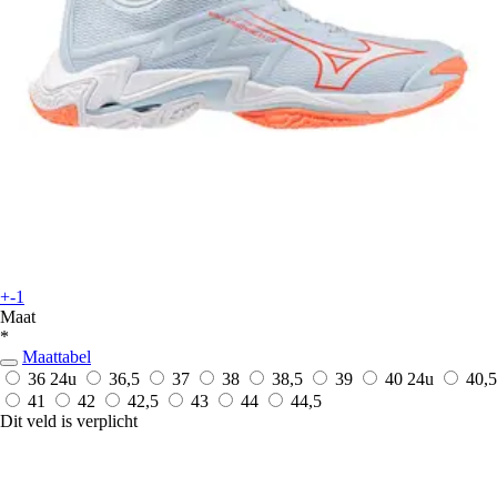
+-1
Maat
*
Maattabel
36
24u
36,5
37
38
38,5
39
40
24u
40,5
41
42
42,5
43
44
44,5
Dit veld is verplicht