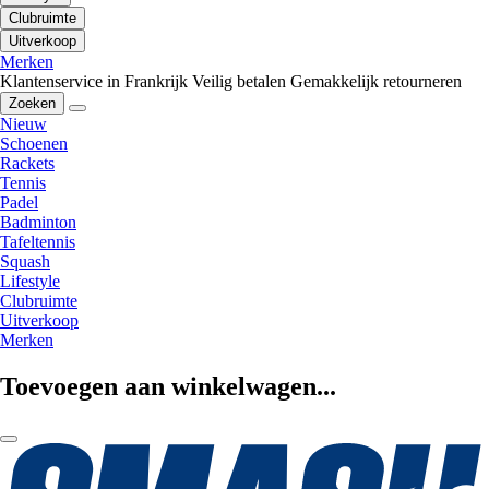
Clubruimte
Uitverkoop
Merken
Klantenservice in Frankrijk
Veilig betalen
Gemakkelijk retourneren
Zoeken
Nieuw
Schoenen
Rackets
Tennis
Padel
Badminton
Tafeltennis
Squash
Lifestyle
Clubruimte
Uitverkoop
Merken
Toevoegen aan winkelwagen...