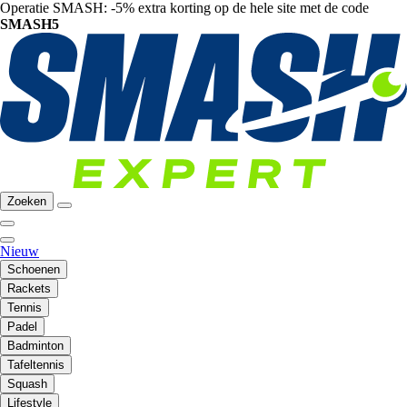
Operatie SMASH: -5% extra korting op de hele site met de code
SMASH5
Zoeken
Nieuw
Schoenen
Rackets
Tennis
Padel
Badminton
Tafeltennis
Squash
Lifestyle