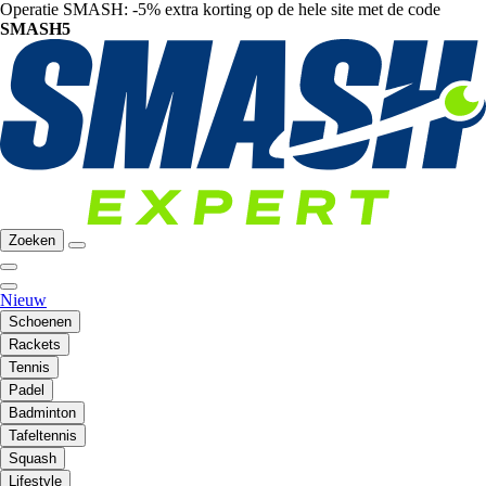
Operatie SMASH: -5% extra korting op de hele site met de code
SMASH5
Zoeken
Nieuw
Schoenen
Rackets
Tennis
Padel
Badminton
Tafeltennis
Squash
Lifestyle