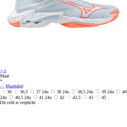
+-1
Maat
*
Maattabel
36
36,5
37
24u
38
24u
38,5
24u
39
24u
40
24u
40,5
24u
41
24u
42
42,5
43
45
Dit veld is verplicht