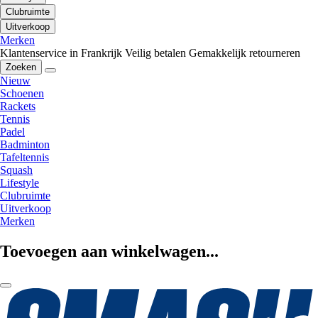
Clubruimte
Uitverkoop
Merken
Klantenservice in Frankrijk
Veilig betalen
Gemakkelijk retourneren
Zoeken
Nieuw
Schoenen
Rackets
Tennis
Padel
Badminton
Tafeltennis
Squash
Lifestyle
Clubruimte
Uitverkoop
Merken
Toevoegen aan winkelwagen...