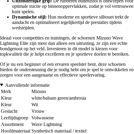
Uitzonderlijke grip:
De rubberen buitenzool is ontworpen voor
optimale tractie op binnenoppervlakken, zodat je vol vertrouwen
kunt spelen.
Dynamische stijl:
Hun moderne en sportieve silhouet trekt de
aandacht en optimaliseert tegelijkertijd de prestaties tijdens
wedstrijden.
Ideaal voor competities en trainingen, de schoenen Mizuno Wave
Lightning Elite zijn meer dan alleen een uitrusting, ze zijn een echte
bondgenoot op het veld. Investeren in dit model is kiezen voor
topkwaliteit die je helpt excelleren en je sportieve doelen te bereiken.
Of je nu een beginner of een ervaren speelster bent, deze schoenen
bieden de ondersteuning die je nodig hebt om je spel te ontwikkelen en
zorgen voor een aangename en effectieve speelervaring.
Aanvullende informatie
Merk
Mizuno
Kleur
white/balsam green/ambrosia
Kleur
Wit
Geslacht
Vrouw
Leeftijdsgroep
Volwassene
Assortiment
Wave Lightning
Hoofdmateriaal
Synthetisch materiaal / textiel