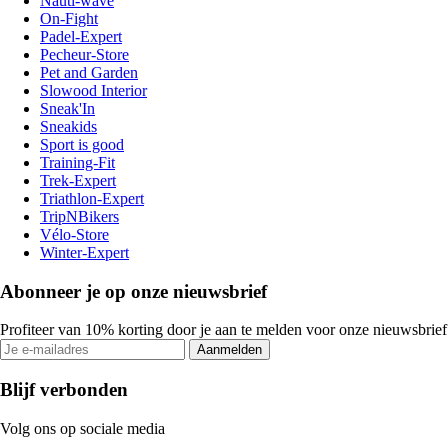
Nauti-wave
On-Fight
Padel-Expert
Pecheur-Store
Pet and Garden
Slowood Interior
Sneak'In
Sneakids
Sport is good
Training-Fit
Trek-Expert
Triathlon-Expert
TripNBikers
Vélo-Store
Winter-Expert
Abonneer je op onze nieuwsbrief
Profiteer van 10% korting door je aan te melden voor onze nieuwsbrief
Aanmelden
Blijf verbonden
Volg ons op sociale media