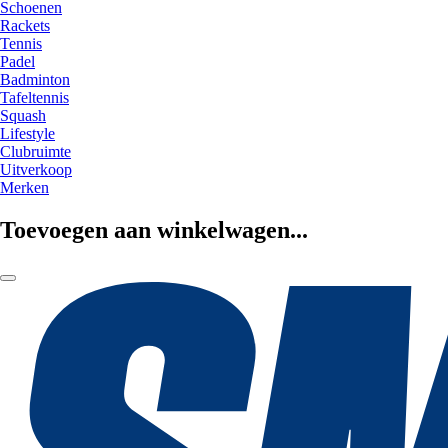
Schoenen
Rackets
Tennis
Padel
Badminton
Tafeltennis
Squash
Lifestyle
Clubruimte
Uitverkoop
Merken
Toevoegen aan winkelwagen...