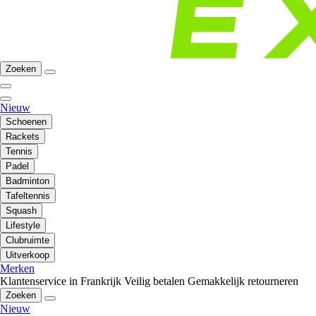
Zoeken
Nieuw
Schoenen
Rackets
Tennis
Padel
Badminton
Tafeltennis
Squash
Lifestyle
Clubruimte
Uitverkoop
Merken
Klantenservice in Frankrijk
Veilig betalen
Gemakkelijk retourneren
Zoeken
Nieuw