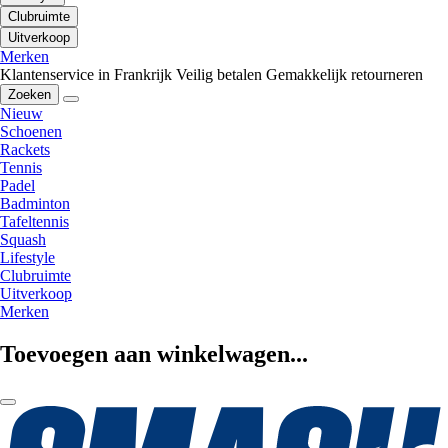
Clubruimte
Uitverkoop
Merken
Klantenservice in Frankrijk
Veilig betalen
Gemakkelijk retourneren
Zoeken
Nieuw
Schoenen
Rackets
Tennis
Padel
Badminton
Tafeltennis
Squash
Lifestyle
Clubruimte
Uitverkoop
Merken
Toevoegen aan winkelwagen...