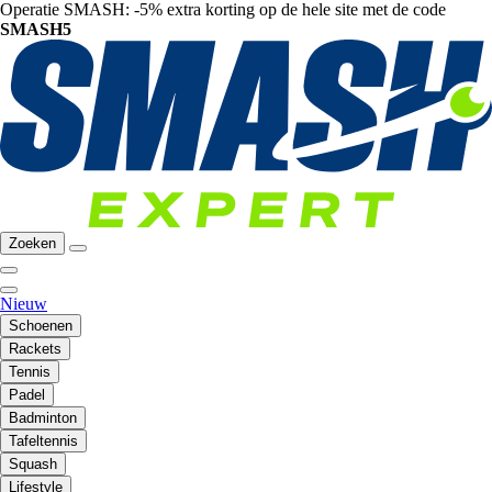
Operatie SMASH: -5% extra korting op de hele site met de code
SMASH5
Zoeken
Nieuw
Schoenen
Rackets
Tennis
Padel
Badminton
Tafeltennis
Squash
Lifestyle