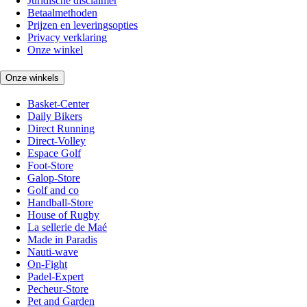
Juridische disclaimer
Betaalmethoden
Prijzen en leveringsopties
Privacy verklaring
Onze winkel
Onze winkels
Basket-Center
Daily Bikers
Direct Running
Direct-Volley
Espace Golf
Foot-Store
Galop-Store
Golf and co
Handball-Store
House of Rugby
La sellerie de Maé
Made in Paradis
Nauti-wave
On-Fight
Padel-Expert
Pecheur-Store
Pet and Garden