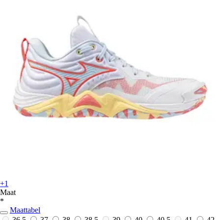
+1
Maat
*
Maattabel
36,5
37
38
38,5
39
40
40,5
41
42