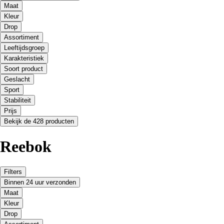
Maat
Kleur
Drop
Assortiment
Leeftijdsgroep
Karakteristiek
Soort product
Geslacht
Sport
Stabiliteit
Prijs
Bekijk de 428 producten
Reebok
Filters
Binnen 24 uur verzonden
Maat
Kleur
Drop