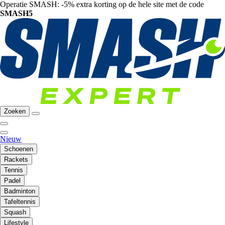
Operatie SMASH: -5% extra korting op de hele site met de code
SMASH5
Zoeken
Nieuw
Schoenen
Rackets
Tennis
Padel
Badminton
Tafeltennis
Squash
Lifestyle