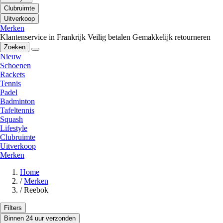
Clubruimte
Uitverkoop
Merken
Klantenservice in Frankrijk
Veilig betalen
Gemakkelijk retourneren
Zoeken
Nieuw
Schoenen
Rackets
Tennis
Padel
Badminton
Tafeltennis
Squash
Lifestyle
Clubruimte
Uitverkoop
Merken
Home
/
Merken
/
Reebok
Filters
Binnen 24 uur verzonden