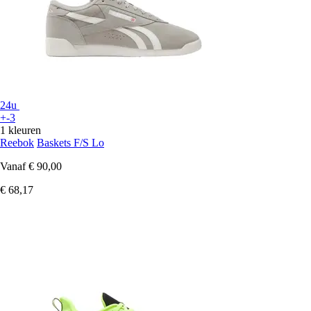
24u
+-3
1 kleuren
Reebok
Baskets F/S Lo
Vanaf
€ 90,00
€ 68,17