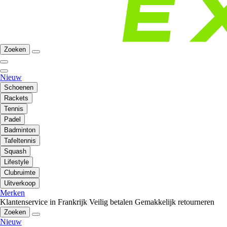
Zoeken
Nieuw
Schoenen
Rackets
Tennis
Padel
Badminton
Tafeltennis
Squash
Lifestyle
Clubruimte
Uitverkoop
Merken
Klantenservice in Frankrijk
Veilig betalen
Gemakkelijk retourneren
Zoeken
Nieuw