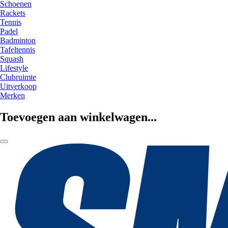
Schoenen
Rackets
Tennis
Padel
Badminton
Tafeltennis
Squash
Lifestyle
Clubruimte
Uitverkoop
Merken
Toevoegen aan winkelwagen...