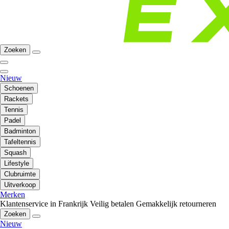
Zoeken
Nieuw
Schoenen
Rackets
Tennis
Padel
Badminton
Tafeltennis
Squash
Lifestyle
Clubruimte
Uitverkoop
Merken
Klantenservice in Frankrijk
Veilig betalen
Gemakkelijk retourneren
Zoeken
Nieuw