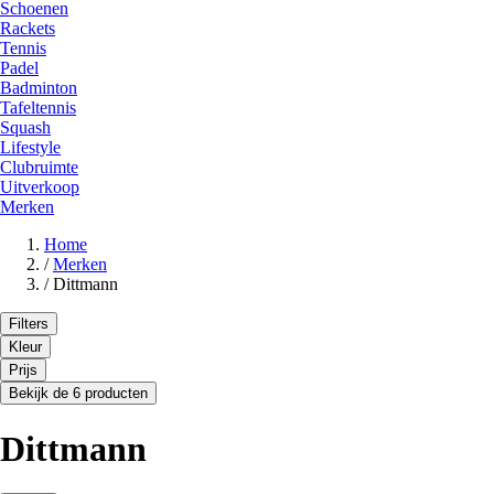
Schoenen
Rackets
Tennis
Padel
Badminton
Tafeltennis
Squash
Lifestyle
Clubruimte
Uitverkoop
Merken
Home
/
Merken
/
Dittmann
Filters
Kleur
Prijs
Bekijk de 6 producten
Dittmann