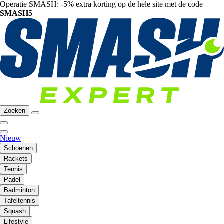
Operatie SMASH: -5% extra korting op de hele site met de code
SMASH5
Zoeken
Nieuw
Schoenen
Rackets
Tennis
Padel
Badminton
Tafeltennis
Squash
Lifestyle