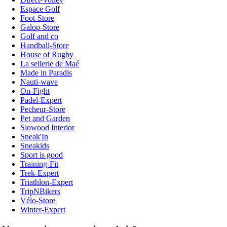
Espace Golf
Foot-Store
Galop-Store
Golf and co
Handball-Store
House of Rugby
La sellerie de Maé
Made in Paradis
Nauti-wave
On-Fight
Padel-Expert
Pecheur-Store
Pet and Garden
Slowood Interior
Sneak'In
Sneakids
Sport is good
Training-Fit
Trek-Expert
Triathlon-Expert
TripNBikers
Vélo-Store
Winter-Expert