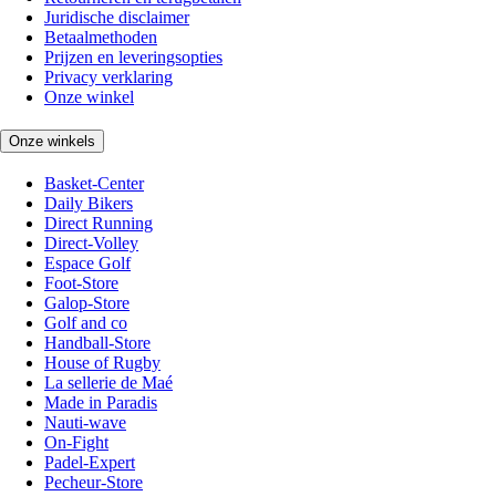
Juridische disclaimer
Betaalmethoden
Prijzen en leveringsopties
Privacy verklaring
Onze winkel
Onze winkels
Basket-Center
Daily Bikers
Direct Running
Direct-Volley
Espace Golf
Foot-Store
Galop-Store
Golf and co
Handball-Store
House of Rugby
La sellerie de Maé
Made in Paradis
Nauti-wave
On-Fight
Padel-Expert
Pecheur-Store