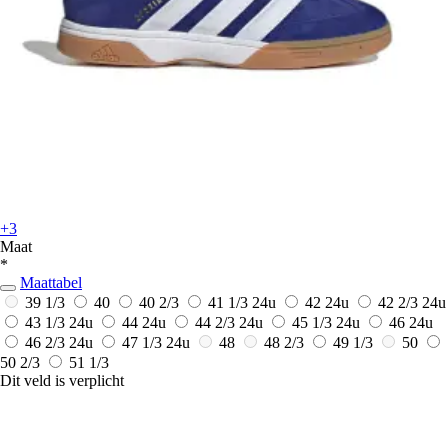
+3
Maat
*
Maattabel
39 1/3
40
40 2/3
41 1/3
24u
42
24u
42 2/3
24u
43 1/3
24u
44
24u
44 2/3
24u
45 1/3
24u
46
24u
46 2/3
24u
47 1/3
24u
48
48 2/3
49 1/3
50
50 2/3
51 1/3
Dit veld is verplicht