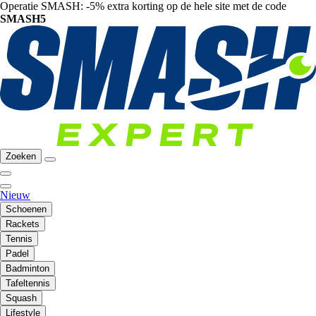
Operatie SMASH: -5% extra korting op de hele site met de code
SMASH5
Zoeken
Nieuw
Schoenen
Rackets
Tennis
Padel
Badminton
Tafeltennis
Squash
Lifestyle