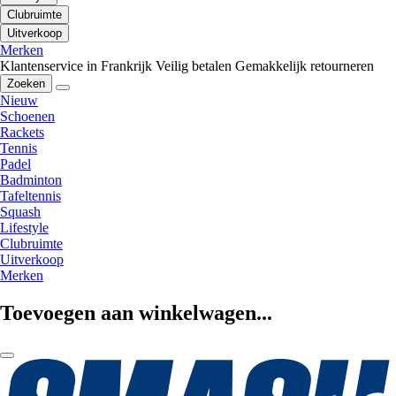
Clubruimte
Uitverkoop
Merken
Klantenservice in Frankrijk
Veilig betalen
Gemakkelijk retourneren
Zoeken
Nieuw
Schoenen
Rackets
Tennis
Padel
Badminton
Tafeltennis
Squash
Lifestyle
Clubruimte
Uitverkoop
Merken
Toevoegen aan winkelwagen...