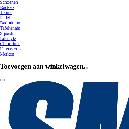
Schoenen
Rackets
Tennis
Padel
Badminton
Tafeltennis
Squash
Lifestyle
Clubruimte
Uitverkoop
Merken
Toevoegen aan winkelwagen...