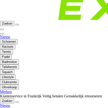
Zoeken
Nieuw
Schoenen
Rackets
Tennis
Padel
Badminton
Tafeltennis
Squash
Lifestyle
Clubruimte
Uitverkoop
Merken
Klantenservice in Frankrijk
Veilig betalen
Gemakkelijk retourneren
Zoeken
Nieuw